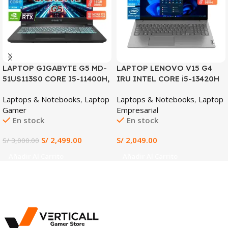
LAPTOP GIGABYTE G5 MD-
LAPTOP LENOVO V15 G4
51US113S0 CORE I5-11400H,
IRU INTEL CORE i5-13420H
RTX 3050TI 4GB, 16GB
8GB DDR4 RAM 512GB SSD
Laptops & Notebooks
,
Laptop
Laptops & Notebooks
,
Laptop
DDR4, 512GB SSD, 15.6″ FHD
15.6″ FHD INTEL UHD
Gamer
Empresarial
144HZ
GRAPHICS WIN 11
En stock
En stock
PREINSTALADO (Lenovo
V15 G4 IRU)
S/
2,499.00
S/
2,049.00
S/
3,000.00
Añadir Al Carrito
Añadir Al Carrito