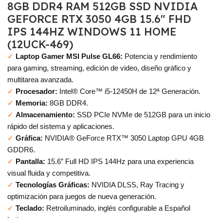
8GB DDR4 RAM 512GB SSD NVIDIA
GEFORCE RTX 3050 4GB 15.6″ FHD
IPS 144HZ WINDOWS 11 HOME
(12UCK-469)
✓
Laptop Gamer MSI Pulse GL66:
Potencia y rendimiento
para gaming, streaming, edición de video, diseño gráfico y
multitarea avanzada.
✓
Procesador:
Intel® Core™ i5-12450H de 12ª Generación.
✓
Memoria:
8GB DDR4.
✓
Almacenamiento:
SSD PCIe NVMe de 512GB para un inicio
rápido del sistema y aplicaciones.
✓
Gráfica:
NVIDIA® GeForce RTX™ 3050 Laptop GPU 4GB
GDDR6.
✓
Pantalla:
15.6” Full HD IPS 144Hz para una experiencia
visual fluida y competitiva.
✓
Tecnologías Gráficas:
NVIDIA DLSS, Ray Tracing y
optimización para juegos de nueva generación.
✓
Teclado:
Retroiluminado, inglés configurable a Español