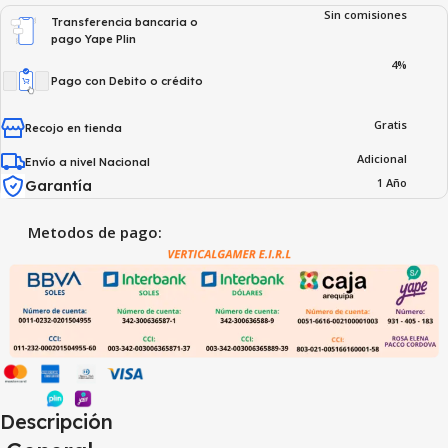
Sin comisiones
Transferencia bancaria o
pago Yape Plin
4%
Pago con Debito o crédito
Gratis
Recojo en tienda
Adicional
Envío a nivel Nacional
1 Año
Garantía
Metodos de pago:
Descripción