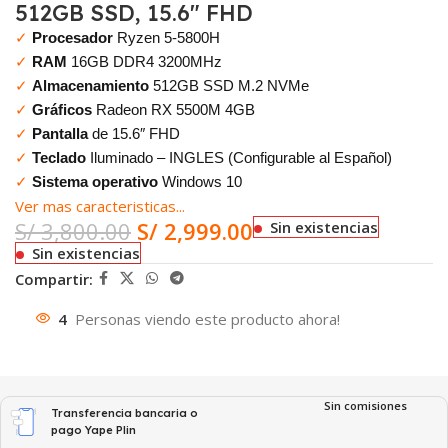
512GB SSD, 15.6″ FHD
✓
Procesador
Ryzen 5-5800H
✓
RAM
16GB DDR4 3200MHz
✓
Almacenamiento
512GB SSD M.2 NVMe
✓
Gráficos
Radeon RX 5500M 4GB
✓
Pantalla
de 15.6″ FHD
✓
Teclado
Iluminado – INGLES (Configurable al Español)
✓
Sistema operativo
Windows 10
Ver mas caracteristicas...
S/
3,800.00
S/
2,999.00
Sin existencias
Sin existencias
Compartir:
4
Personas viendo este producto ahora!
Sin comisiones
Transferencia bancaria o
pago Yape Plin