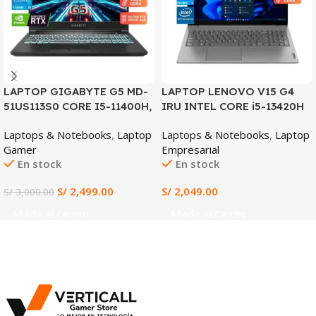
LAPTOP GIGABYTE G5 MD-
LAPTOP LENOVO V15 G4
51US113S0 CORE I5-11400H,
IRU INTEL CORE i5-13420H
RTX 3050TI 4GB, 16GB
8GB DDR4 RAM 512GB SSD
Laptops & Notebooks
,
Laptop
Laptops & Notebooks
,
Laptop
DDR4, 512GB SSD, 15.6″ FHD
15.6″ FHD INTEL UHD
Gamer
Empresarial
144HZ
GRAPHICS WIN 11
En stock
En stock
PREINSTALADO (Lenovo
V15 G4 IRU)
S/
2,499.00
S/
2,049.00
S/
3,000.00
Añadir Al Carrito
Añadir Al Carrito