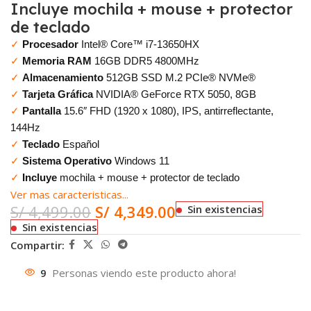
Incluye mochila + mouse + protector
de teclado
✓
Procesador
Intel® Core™ i7-13650HX
✓
Memoria RAM
16GB DDR5 4800MHz
✓
Almacenamiento
512GB SSD M.2 PCIe® NVMe®
✓
Tarjeta Gráfica
NVIDIA® GeForce RTX 5050, 8GB
✓
Pantalla
15.6″ FHD (1920 x 1080), IPS, antirreflectante,
144Hz
✓
Teclado
Español
✓
Sistema Operativo
Windows 11
✓
Incluye
mochila + mouse + protector de teclado
Ver mas caracteristicas...
S/
4,499.00
S/
4,349.00
Sin existencias
Sin existencias
Compartir:
9
Personas viendo este producto ahora!