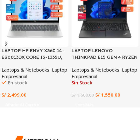
LAPTOP HP ENVY X360 14-
LAPTOP LENOVO
ES0013DX CORE I5-1335U,
THINKPAD E15 GEN 4 RYZEN
8GB DDR4, 512GB SSD, 14″
3-5425U, 8GB DDR4, 512GB
Laptops & Notebooks
,
Laptop
Laptops & Notebooks
,
Laptop
FHD TACTIL
SSD, 15.6″ FHD
Empresarial
Empresarial
En stock
Sin Stock
S/
2,499.00
S/
1,550.00
S/
1,600.00
Añadir Al Carrito
Leer Más