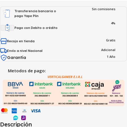
Sin comisiones
Transferencia bancaria o
pago Yape Plin
4%
Pago con Debito o crédito
Gratis
Recojo en tienda
Adicional
Envío a nivel Nacional
1 Año
Garantía
Metodos de pago:
Descripción