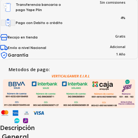
Sin comisiones
Transferencia bancaria o
pago Yape Plin
4%
Pago con Debito o crédito
Gratis
Recojo en tienda
Adicional
Envío a nivel Nacional
1 Año
Garantía
Metodos de pago:
Descripción
General