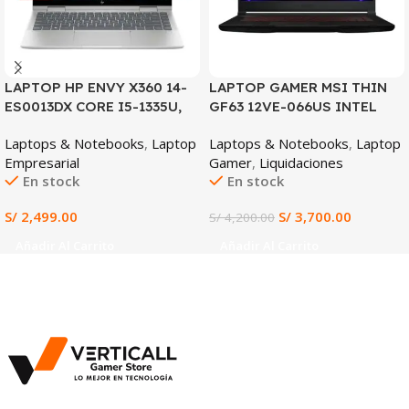
LAPTOP HP ENVY X360 14-
LAPTOP GAMER MSI THIN
ES0013DX CORE I5-1335U,
GF63 12VE-066US INTEL
8GB DDR4, 512GB SSD, 14″
CORE I7-12650H 16GB DDR4
Laptops & Notebooks
,
Laptop
Laptops & Notebooks
,
Laptop
FHD TACTIL
512GB SSD NVIDIA
Empresarial
Gamer
,
Liquidaciones
GEFORCE RTX 4050 6GB
En stock
En stock
15.6″ FHD 144HZ WINDOWS
11 (12VE-066US)
S/
2,499.00
S/
3,700.00
S/
4,200.00
Añadir Al Carrito
Añadir Al Carrito