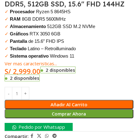
DDR5, 512GB SSD, 15.6″ FHD 144HZ
✓
Procesador
Ryzen 5 8645HS
✓
RAM
8GB DDR5 5600MHz
✓
Almacenamiento
512GB SSD M.2 NVMe
✓
Gráficos
RTX 3050 6GB
✓
Pantalla
de 15.6″ FHD IPS
✓
Teclado
Latino – Retroilluminado
✓
Sistema operativo
Windows 11
Ver mas caracteristicas...
S/
2,999.00
2 disponibles
2 disponibles
Añadir Al Carrito
Comprar Ahora
Pedido por Whatsapp
Compartir: