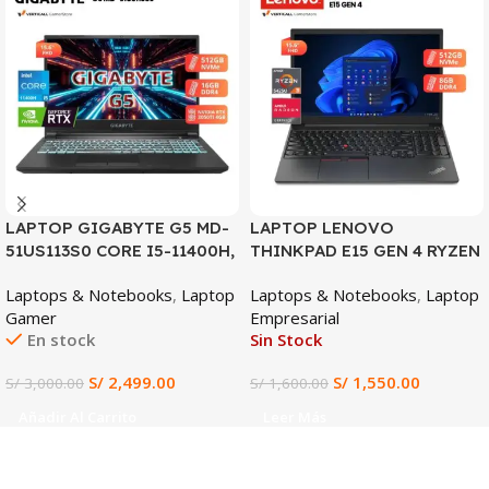
SALE
SALE
LAPTOP GIGABYTE G5 MD-
LAPTOP LENOVO
51US113S0 CORE I5-11400H,
THINKPAD E15 GEN 4 RYZEN
RTX 3050TI 4GB, 16GB
3-5425U, 8GB DDR4, 512GB
Laptops & Notebooks
,
Laptop
Laptops & Notebooks
,
Laptop
DDR4, 512GB SSD, 15.6″ FHD
SSD, 15.6″ FHD
Gamer
Empresarial
144HZ
En stock
Sin Stock
S/
2,499.00
S/
1,550.00
S/
3,000.00
S/
1,600.00
Añadir Al Carrito
Leer Más