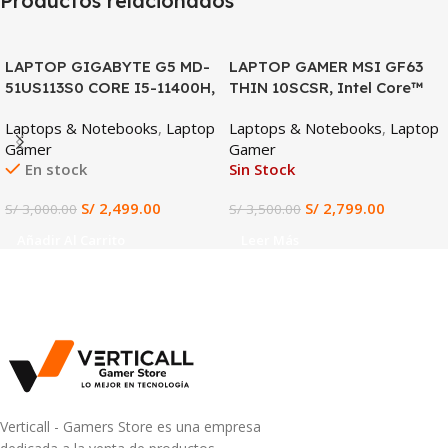
Productos relacionados
SALE
SALE
LAPTOP GIGABYTE G5 MD-
LAPTOP GAMER MSI GF63
51US113S0 CORE I5-11400H,
THIN 10SCSR, Intel Core™
RTX 3050TI 4GB, 16GB
i7-10750H, 16GB RAM DDR4,
Laptops & Notebooks
,
Laptop
Laptops & Notebooks
,
Laptop
DDR4, 512GB SSD, 15.6″ FHD
512GB SSD, NVIDIA
Gamer
Gamer
144HZ
GeForce GTX 1650 Ti 4GB,
En stock
Sin Stock
Pantalla 15.6” FHD IPS
144Hz, Gaming y Diseño
S/
2,499.00
S/
2,799.00
S/
3,000.00
S/
3,500.00
Profesional
Añadir Al Carrito
Leer Más
Verticall - Gamers Store es una empresa