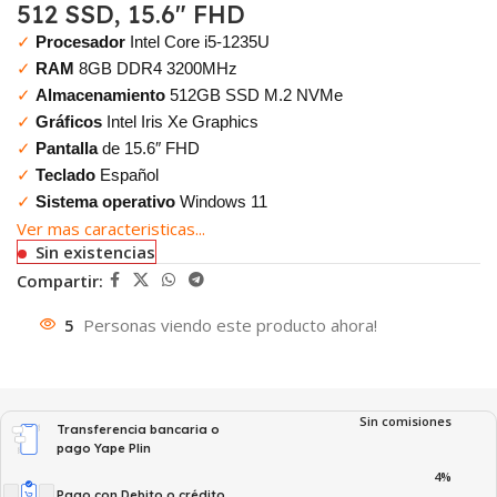
512 SSD, 15.6″ FHD
✓
Procesador
Intel Core i5-1235U
✓
RAM
8GB DDR4 3200MHz
✓
Almacenamiento
512GB SSD M.2 NVMe
✓
Gráficos
Intel Iris Xe Graphics
✓
Pantalla
de 15.6″ FHD
✓
Teclado
Español
✓
Sistema operativo
Windows 11
Ver mas caracteristicas...
Sin existencias
Compartir:
5
Personas viendo este producto ahora!
Sin comisiones
Transferencia bancaria o
pago Yape Plin
4%
Pago con Debito o crédito