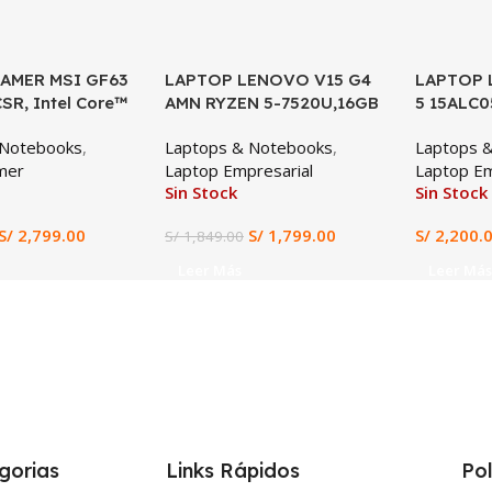
AMER MSI GF63
LAPTOP LENOVO V15 G4
SALE
LAPTOP 
SR, Intel Core™
AMN RYZEN 5-7520U,16GB
5 15ALC0
, 16GB RAM DDR4,
LPDDR5, 512GB SSD, 15.6″
5700U,16
 Notebooks
,
Laptops & Notebooks
,
Laptops 
, NVIDIA
FHD
SSD, 15.
mer
Laptop Empresarial
Laptop Em
TX 1650 Ti 4GB,
Sin Stock
Sin Stock
5.6” FHD IPS
ming y Diseño
S/
2,799.00
S/
1,799.00
S/
2,200.
S/
1,849.00
al
Leer Más
Leer Más
gorias
Links Rápidos
Pol