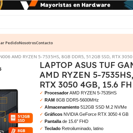
ear Pedido
Nosotros
Contacto
Gamer
06 AMD RYZEN 5-7535HS, 8GB DDR5, 512GB SSD, RTX 3050 
LAPTOP ASUS TUF GA
AMD RYZEN 5-7535HS,
RTX 3050 4GB, 15.6 F
✓
Procesador
AMD RYZEN 5-7535HS
✓
RAM
8GB DDR5-5600MHz
✓
Almacenamiento
512GB SSD M.2 NVMe
✓
Gráficos
NVIDIA GeForce RTX 3050 4 GB
✓
Pantalla
de 15.6″ FHD
✓
Teclado
Retroiluminado, latino