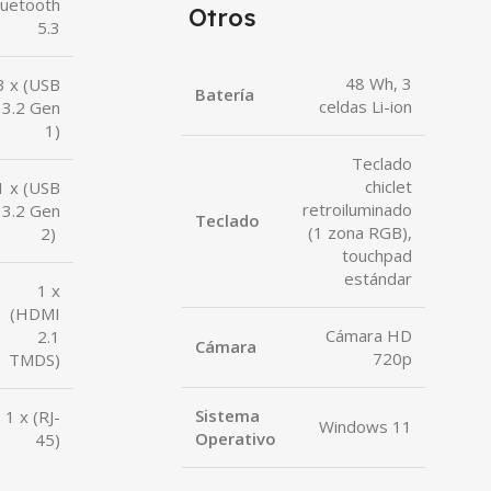
luetooth
Otros
5.3
48 Wh, 3
3 x (USB
Batería
celdas Li-ion
3.2 Gen
1)
Teclado
chiclet
1 x (USB
retroiluminado
3.2 Gen
Teclado
(1 zona RGB),
2)
touchpad
estándar
1 x
(HDMI
Cámara HD
2.1
Cámara
720p
TMDS)
Sistema
1 x (RJ-
Windows 11
Operativo
45)