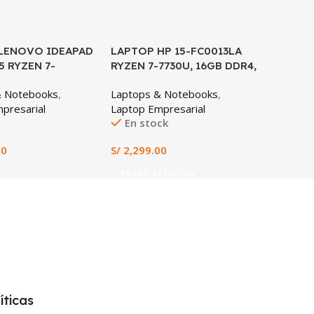
LENOVO IDEAPAD
LAPTOP HP 15-FC0013LA
LAPTOP 
SALE
5 RYZEN 7-
RYZEN 7-7730U, 16GB DDR4,
FB0125L
GB DDR4, 512GB
512GB SSD, 15.6″ FHD
RTX 305
& Notebooks
,
Laptops & Notebooks
,
Laptops
6″ FHD
512GB S
presarial
Laptop Empresarial
Laptop 
144HZ
En stock
En st
00
S/
2,299.00
S/
3,599.
Añadir Al Carrito
Añadir 
íticas