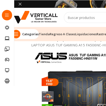
Categorías
Tienda
Regreso A Clases
Liquidaciones
Rastr
Inicio
Tienda
Laptops & Notebooks
Laptop 
LAPTOP ASUS TUF GAMING A15 FA506NC-HN0