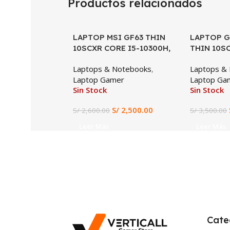
Productos relacionados
LAPTOP MSI GF63 THIN
SALE
LAPTOP G
SALE
10SCXR CORE I5-10300H,
THIN 10SC
GTX 1650 4GB, 8GB DDR4,
i7-10750H
Laptops & Notebooks
,
Laptops &
512GB SSD, 15.6″ FHD
512GB SSD
Laptop Gamer
Laptop Ga
GeForce G
Sin Stock
Sin Stock
Pantalla 1
144Hz, Ga
S/
2,500.00
S/
2,600.00
S/
3,500.00
Profesion
Leer Más
Leer Más
Cate