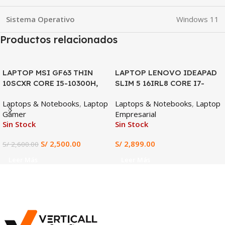
Sistema Operativo
Windows 11
Productos relacionados
SALE
LAPTOP MSI GF63 THIN
LAPTOP LENOVO IDEAPAD
10SCXR CORE I5-10300H,
SLIM 5 16IRL8 CORE I7-
GTX 1650 4GB, 8GB DDR4,
13620H, 16GB DDR5, 512GB
Laptops & Notebooks
,
Laptop
Laptops & Notebooks
,
Laptop
512GB SSD, 15.6″ FHD
SSD, 16″ FHD
Gamer
Empresarial
Sin Stock
Sin Stock
S/
2,500.00
S/
2,899.00
S/
2,600.00
Leer Más
Leer Más