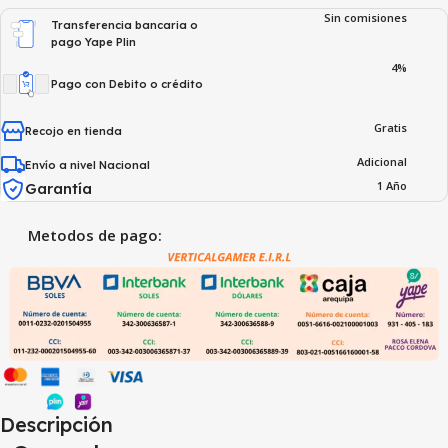
Sin comisiones
Transferencia bancaria o
pago Yape Plin
4%
Pago con Debito o crédito
Gratis
Recojo en tienda
Adicional
Envío a nivel Nacional
1 Año
Garantía
Metodos de pago:
Descripción