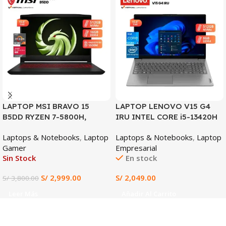
SALE
LAPTOP MSI BRAVO 15
LAPTOP LENOVO V15 G4
B5DD RYZEN 7-5800H,
IRU INTEL CORE i5-13420H
RX5500M 4GB, 16GB DDR4,
8GB DDR4 RAM 512GB SSD
Laptops & Notebooks
,
Laptop
Laptops & Notebooks
,
Laptop
512GB SSD, 15.6″ FHD
15.6″ FHD INTEL UHD
Gamer
Empresarial
GRAPHICS WIN 11
Sin Stock
En stock
PREINSTALADO (Lenovo
V15 G4 IRU)
S/
2,999.00
S/
2,049.00
S/
3,800.00
Leer Más
Añadir Al Carrito