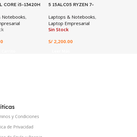
L CORE i5-13420H
5 15ALC05 RYZEN 7-
E15004
4 RAM 512GB SSD
5700U,16GB DDR4, 512GB
5-7520U
& Notebooks
,
Laptops & Notebooks
,
Laptops
D INTEL UHD
SSD, 15.6″ FHD
SSD, 15
presarial
Laptop Empresarial
Laptop E
S WIN 11
ck
Sin Stock
En st
ALADO (Lenovo
RU)
00
S/
2,200.00
S/
2,199
 Carrito
Leer Más
Añadir 
íticas
minos y Condiciones
tica de Privacidad