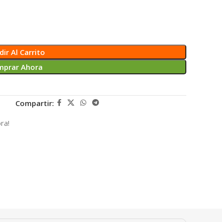
ir Al Carrito
mprar Ahora
Compartir:
ra!