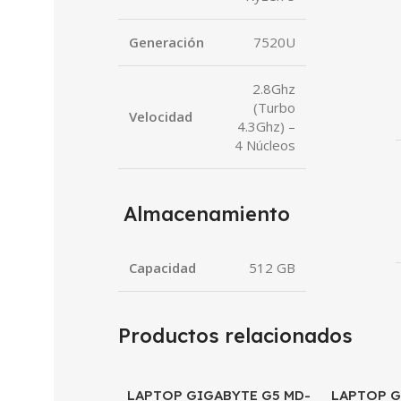
Generación
7520U
2.8Ghz
(Turbo
Velocidad
4.3Ghz) –
4 Núcleos
Almacenamiento
Capacidad
512 GB
Productos relacionados
LAPTOP GIGABYTE G5 MD-
SALE
LAPTOP G
SALE