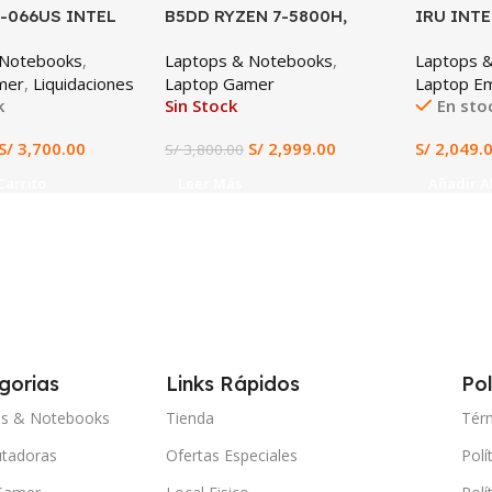
E-066US INTEL
B5DD RYZEN 7-5800H,
IRU INTE
12650H 16GB
RX5500M 4GB, 16GB DDR4,
8GB DDR
 Notebooks
,
Laptops & Notebooks
,
Laptops 
GB SSD NVIDIA
512GB SSD, 15.6″ FHD
15.6″ FH
mer
,
Liquidaciones
Laptop Gamer
Laptop Em
RTX 4050 6GB
GRAPHIC
k
Sin Stock
En sto
D 144HZ WINDOWS
PREINST
066US)
V15 G4 I
S/
3,700.00
S/
2,999.00
S/
2,049.
S/
3,800.00
Carrito
Leer Más
Añadir Al
gorias
Links Rápidos
Pol
ps & Notebooks
Tienda
Tér
tadoras
Ofertas Especiales
Polí