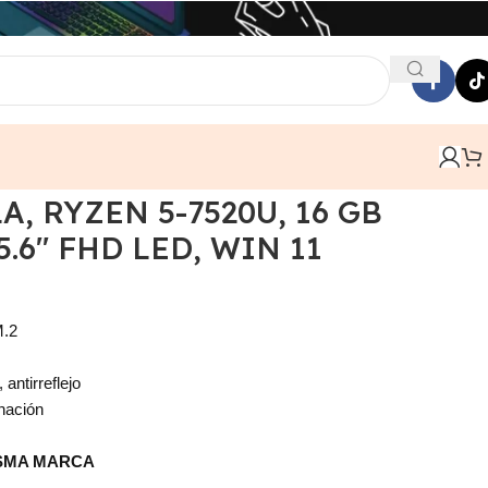
DDR5, 512GB SSD, 15.6″ FHD LED, WIN 11
A, RYZEN 5-7520U, 16 GB
5.6″ FHD LED, WIN 11
.2
antirreflejo
inación
ISMA MARCA