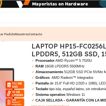
ear Pedido
Nosotros
Contacto
mpresarial
LAPTOP HP15-FC0256LA, RYZEN 5-7520U, 16 GB LP
LAPTOP HP15-FC0256L
LPDDR5, 512GB SSD, 1
✓
Procesador
AMD Ryzen™ 5 7520U
✓
RAM
16GB LPDDR5 5500MHz
✓
Almacenamiento
512GB SSD PCIe NVMe M
✓
Gráficos
AMD Radeon™ Integrados
✓
Pantalla
de 15.6″ Full HD (1920 x 1080), LED, 
✓
Teclado
tipo isla, español latino, sin retroilum
✓
Sistema operativo
Windows 11
✓
CAJA SELLADA – GARANTÍA CON LA M