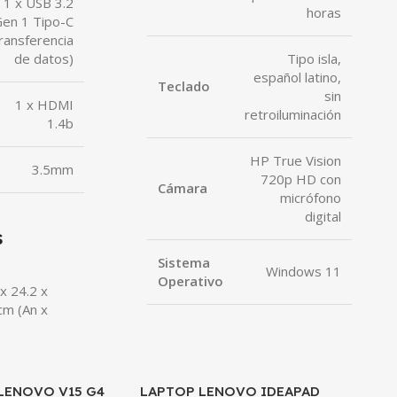
1 x USB 3.2
horas
en 1 Tipo-C
transferencia
de datos)
Tipo isla,
español latino,
Teclado
sin
1 x HDMI
retroiluminación
1.4b
HP True Vision
3.5mm
720p HD con
Cámara
micrófono
digital
s
Sistema
Windows 11
Operativo
x 24.2 x
cm (An x
LENOVO V15 G4
LAPTOP LENOVO IDEAPAD
LAPTOP