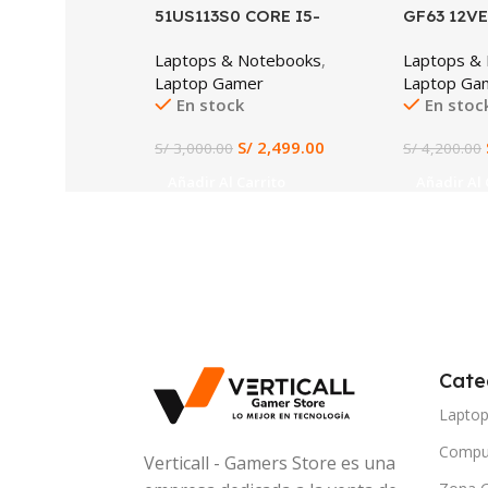
51US113S0 CORE I5-
GF63 12V
11400H, RTX 3050TI 4GB,
CORE I7-
Laptops & Notebooks
,
Laptops &
16GB DDR4, 512GB SSD,
DDR4 512
Laptop Gamer
Laptop Ga
15.6″ FHD 144HZ
GEFORCE 
En stock
En stoc
15.6″ FH
11 (12VE-
S/
2,499.00
S/
3,000.00
S/
4,200.00
Añadir Al Carrito
Añadir Al 
Cate
Lapto
Compu
Verticall - Gamers Store es una