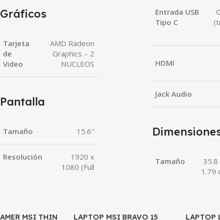
Gráficos
Entrada USB
G
Tipo C
(
Tarjeta
AMD Radeon
de
Graphics – 2
HDMI
Video
NUCLEOS
Jack Audio
Pantalla
Dimensione
Tamaño
15.6″
Resolución
1920 x
Tamaño
35.8 
1080 (Full
1.79 
AMER MSI THIN
LAPTOP MSI BRAVO 15
SALE
LAPTOP 