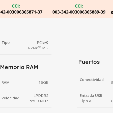
Tipo
PCIe®
NVMe™ M.2
Puertos
Memoria RAM
Conectividad
RAM
16GB
B
LPDDR5
Entrada USB
Velocidad
5500 MHZ
Tipo A
G