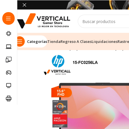
Categorías
Tienda
Regreso A Clases
Liquidaciones
Rastr
Inicio
Tienda
Laptops & Notebooks
Laptop E