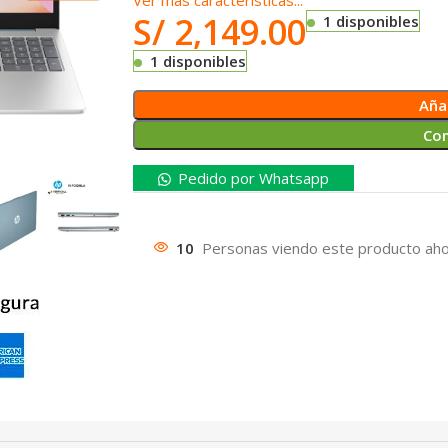
Ver mas caracteristicas...
S/
2,149.00
1 disponibles
1 disponibles
Añad
Co
Pedido por Whatsapp
10
Personas viendo este producto aho