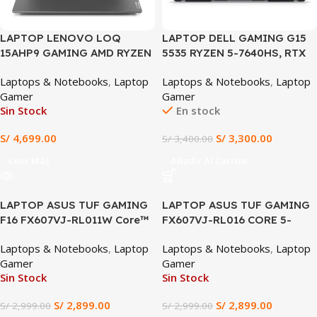
LAPTOP LENOVO LOQ
LAPTOP DELL GAMING G15
15AHP9 GAMING AMD RYZEN
5535 RYZEN 5-7640HS, RTX
7-8845HS, RTX 3050 6GB,
3050 6GB, 16GB DDR5, 512GB
Laptops & Notebooks
,
Laptop
Laptops & Notebooks
,
Laptop
16GB DDR5, 1TB SSD, 15.6
SSD, 15.6″ FHD 120Hz
Gamer
Gamer
FHD IPS, WIN 11
Sin Stock
En stock
S/
4,699.00
S/
3,300.00
S/
3,400.00
Leer Más
Añadir Al Carrito
SALE
SALE
LAPTOP ASUS TUF GAMING
LAPTOP ASUS TUF GAMING
F16 FX607VJ-RL011W Core™
FX607VJ-RL016 CORE 5-
5-210H, 8GB DDR4, 512GB
210H, 8GB DDR4, 512GB SSD,
Laptops & Notebooks
,
Laptop
Laptops & Notebooks
,
Laptop
SSD, RTX™ 3050 6GB,
RTX 3050 6GB, 16″ WUXGA
Gamer
Gamer
15.6FHD, WIN 11 HOME
Sin Stock
Sin Stock
S/
2,899.00
S/
2,899.00
S/
2,999.00
S/
2,999.00