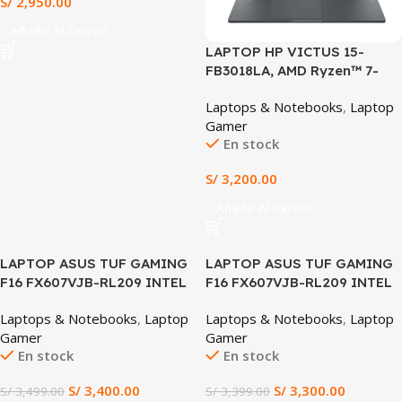
S/
2,950.00
a Español Latino
Añadir Al Carrito
LAPTOP HP VICTUS 15-
FB3018LA, AMD Ryzen™ 7-
7445HS, 8GB DDR5, 512GB
Laptops & Notebooks
,
Laptop
SSD, RTX™ 3050 6GB, 15.6”
Gamer
FHD IPS 144Hz, WIN 11
En stock
HOME, TECLADO LATINO
S/
3,200.00
Añadir Al Carrito
SALE
SALE
LAPTOP ASUS TUF GAMING
LAPTOP ASUS TUF GAMING
F16 FX607VJB-RL209 INTEL
F16 FX607VJB-RL209 INTEL
CORE 5 210H 8GB DDR5
CORE 5 210H 8GB DDR5
Laptops & Notebooks
,
Laptop
Laptops & Notebooks
,
Laptop
512GB SSD NVIDIA GEFORCE
512GB SSD NVIDIA GEFORCE
Gamer
Gamer
RTX 3050 6GB 16″ WUXGA
RTX 3050 6GB 16″ WUXGA
En stock
En stock
144HZ WINDOWS 11 PRO +
IPS 144HZ WINDOWS 11 PRO
MOCHILA ASUS TUF +
TECLADO LATINO
S/
3,400.00
S/
3,300.00
S/
3,499.00
S/
3,399.00
MOUSE ASUS TUF
(FX607VJB-RL209)