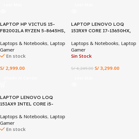
Leer Más
Leer Más
SALE
LAPTOP HP VICTUS 15-
LAPTOP LENOVO LOQ
FB2002LA RYZEN 5-8645HS,
15IRX9 CORE I7-13650HX,
RTX 3050 6GB, 8GB DDR5,
RTX 3050 6GB, 12GB DDR5,
Laptops & Notebooks
,
Laptop
Laptops & Notebooks
,
Laptop
512GB SSD, 15.6″ FHD 144HZ
512GB SSD, 15.6″ FHD 144Hz
Gamer
Gamer
En stock
Sin Stock
S/
2,999.00
S/
3,299.00
S/
4,249.00
Añadir Al Carrito
Leer Más
LAPTOP LENOVO LOQ
15IAX9 INTEL CORE i5-
12450HX 8GB RAM 512GB
Laptops & Notebooks
,
Laptop
SSD RTX 3050 6GB 15.6″ FHD
Gamer
IPS
En stock