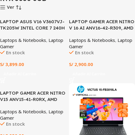
Ver
LAPTOP ASUS V16 V3607VJ-
LAPTOP GAMER ACER NITRO
TK205W INTEL CORE 7 240H
V 16 AI ANV16-42-R309, AMD
16GB DDR5 512GB SSD
Ryzen™ 5 7535HS, 8GB DDR5
Laptops & Notebooks
,
Laptop
Laptops & Notebooks
,
Laptop
NVIDIA GEFORCE RTX 3050
5600MHz, 512GB SSD PCIe
Gamer
Gamer
6GB 16″ WUXGA IPS 144HZ
4.0, NVIDIA® GeForce RTX™
En stock
En stock
WINDOWS 11 HOME
3050 6GB GDDR6, 16”
(V3607VJ-TK205W)
WUXGA IPS 180Hz, Windows
S/
3,899.00
S/
2,900.00
11 Home, Teclado Español
Latino Retroiluminado,
Añadir Al Carrito
Añadir Al Carrito
Gaming y Diseño en Tacna
LAPTOP GAMER ACER NITRO
V15 ANV15-41-R0RX, AMD
Ryzen™ 5 7535HS, 8GB DDR5,
Laptops & Notebooks
,
Laptop
512GB SSD PCIe NVMe, RTX™
Gamer
3050 6GB GDDR6, 15.6” Full
En stock
HD IPS, Windows 11 Home,
Teclado Inglés Configurable