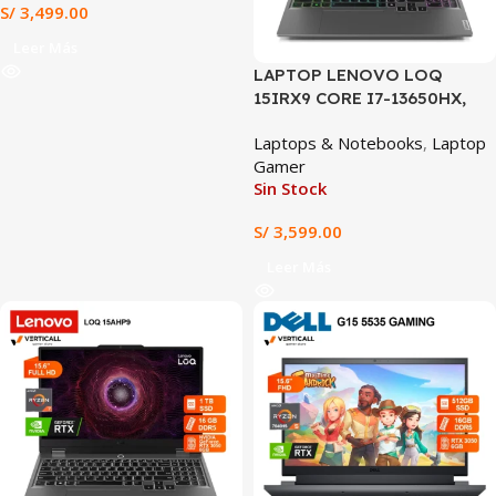
S/
3,499.00
Leer Más
LAPTOP LENOVO LOQ
15IRX9 CORE I7-13650HX,
RTX 3050 6GB, 24GB DDR5,
Laptops & Notebooks
,
Laptop
512GB SSD, 15.6″ FHD 144Hz
Gamer
Sin Stock
S/
3,599.00
Leer Más
SALE