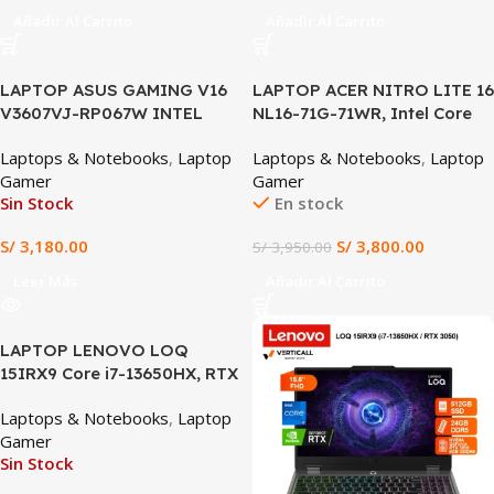
(FX607VJB-RL209)
Añadir Al Carrito
Añadir Al Carrito
SALE
LAPTOP ASUS GAMING V16
LAPTOP ACER NITRO LITE 16
V3607VJ-RP067W INTEL
NL16-71G-71WR, Intel Core
CORE 5-210H, RTX 3050 6GB,
i7-13620H, RTX 3050 6GB,
Laptops & Notebooks
,
Laptop
Laptops & Notebooks
,
Laptop
8GB DDR5, 512GB SSD, 16″
16GB DDR5, 512GB SSD, 16″
Gamer
Gamer
WUXGA IPS, TECLADO
WUXGA IPS 165Hz, Windows
Sin Stock
En stock
Latino (configurable a
11 Home
Inglés), WIN 11 HOME
S/
3,180.00
S/
3,800.00
S/
3,950.00
Leer Más
Añadir Al Carrito
LAPTOP LENOVO LOQ
15IRX9 Core i7-13650HX, RTX
3050 6GB, 16GB DDR5, 512GB
Laptops & Notebooks
,
Laptop
SSD, 15.6″ FHD 144Hz
Gamer
Sin Stock