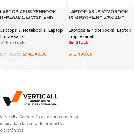
LAPTOP ASUS ZENBOOK
LAPTOP ASUS VIVOBOOK
UM3406KA-WS79T, AMD
15 M1502YA-NJ147W AMD
Ryzen™ AI 7 350, 32GB
RYZEN 7-7730U, 16GB DDR4,
Laptops & Notebooks
,
Laptop
Laptops & Notebooks
,
Laptop
LPDDR5X, 1TB SSD, 14” OLED
512 SSD, AMD RADEON
Empresarial
Empresarial
Touch, Windows 11 Home,
GRAPHICS,15.6″ FHD, WIN 11
En stock
Sin Stock
Ideal para IA, Diseño y
(Incluye: maletín + mouse +
Productividad
protector de teclado +
S/
4,300.00
S/
2,199.00
S/
4,399.00
protector de pantalla)
Añadir Al Carrito
Leer Más
Verticall - Gamers Store es una empresa
dedicada a la venta de productos
electrónicos