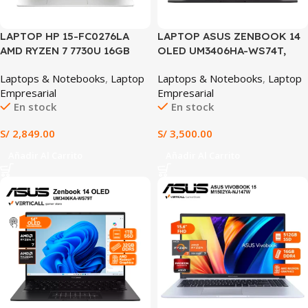
LAPTOP HP 15-FC0276LA
LAPTOP ASUS ZENBOOK 14
AMD RYZEN 7 7730U 16GB
OLED UM3406HA-WS74T,
RAM 1TB SSD 15.6″ FHD WIN
Ryzen™ 7 8840HS, 16GB
Laptops & Notebooks
,
Laptop
Laptops & Notebooks
,
Laptop
11 (15-FC0276LA)
LPDDR5X, 512GB SSD, 14”
Empresarial
Empresarial
OLED Touch, Windows 11
En stock
En stock
Home, Ideal para Diseño,
Programación y Trabajo
S/
2,849.00
S/
3,500.00
Profesional
Añadir Al Carrito
Añadir Al Carrito
SALE