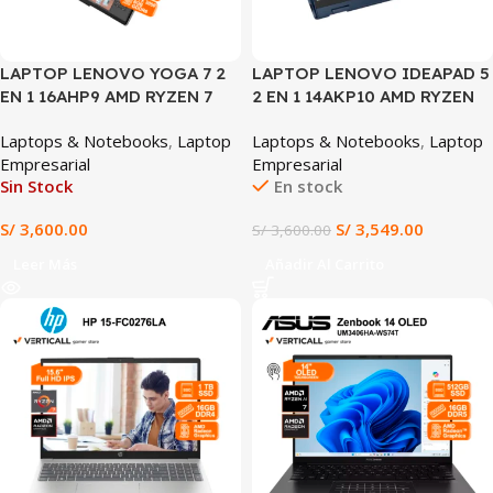
LAPTOP LENOVO YOGA 7 2
LAPTOP LENOVO IDEAPAD 5
EN 1 16AHP9 AMD RYZEN 7
2 EN 1 14AKP10 AMD RYZEN
7735HS 16GB RAM 512GB SSD
AI 7 350 16GB RAM 1TB SSD
Laptops & Notebooks
,
Laptop
Laptops & Notebooks
,
Laptop
AMD RADEON GRAPHICS 16″
14″ WUXGA IPS
Empresarial
Empresarial
WUXGA TÁCTIL WINDOWS
TOUCHSCREEN WINDOWS 11
Sin Stock
En stock
11 TECLADO ESPAÑOL
(Lenovo IdeaPad 5 2-in-1
(16AHP9)
14AKP10)
S/
3,600.00
S/
3,549.00
S/
3,600.00
Leer Más
Añadir Al Carrito