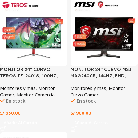
MONITOR 24″ CURVO
MONITOR 24″ CURVO MSI
TEROS TE-2401S, 100HZ,
MAG240CR, 144HZ, FHD,
FHD, PANEL VA
PANEL IPS
Monitores y más
,
Monitor
Monitores y más
,
Monitor
Gamer
,
Monitor Comercial
Curvo Gamer
En stock
En stock
S/
650.00
S/
900.00
Añadir Al Carrito
Añadir Al Carrito