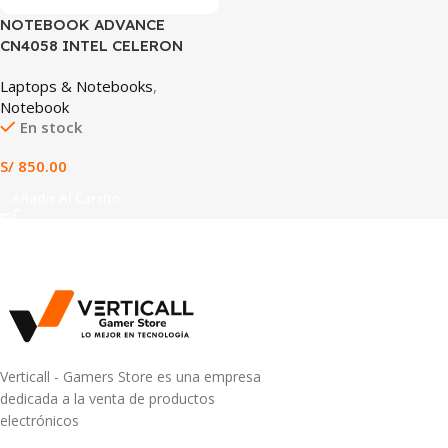
NOTEBOOK ADVANCE
CN4058 INTEL CELERON
N4020, 8GB GDDR4, 128
Laptops & Notebooks
,
eMMC, 10.1″ HD IPS
Notebook
En stock
S/
850.00
Añadir Al Carrito
Verticall - Gamers Store es una empresa
dedicada a la venta de productos
electrónicos