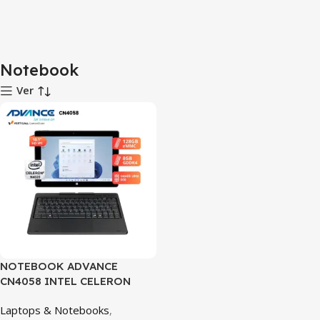
Notebook
Ver
NOTEBOOK ADVANCE
CN4058 INTEL CELERON
N4020, 8GB GDDR4, 128
Laptops & Notebooks
,
eMMC, 10.1″ HD IPS