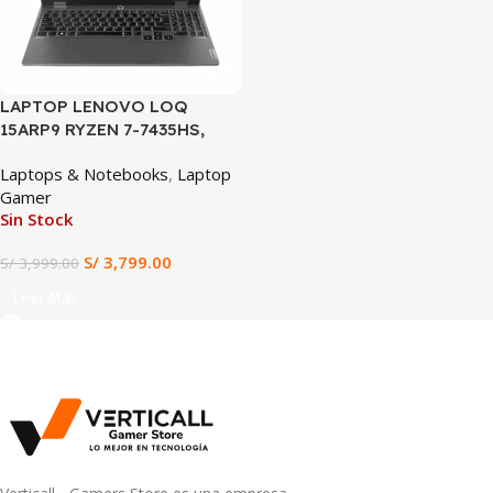
LAPTOP LENOVO LOQ
15ARP9 RYZEN 7-7435HS,
RTX 4050 6GB, 24GB DDR5,
Laptops & Notebooks
,
Laptop
512GB SSD, 15.6″ FHD 144HZ
Gamer
Sin Stock
S/
3,799.00
S/
3,999.00
Leer Más