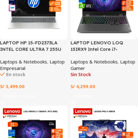
LAPTOP HP 15-FD2373LA
LAPTOP LENOVO LOQ
INTEL CORE ULTRA 7 255U
15IRX9 Intel Core i7-
24GB DDR5 RAM 512GB SSD
13650HX, RTX 5050 8GB,
Laptops & Notebooks
,
Laptop
Laptops & Notebooks
,
Laptop
INTEL GRAPHICS 15.6″ FHD
24GB DDR5, SSD 512GB, 15.6″
Empresarial
Gamer
WIN 11 PLATEADO (15-
FHD, Windows 11
En stock
Sin Stock
FD2373LA)
S/
3,499.00
S/
4,299.00
Añadir Al Carrito
Leer Más
SALE