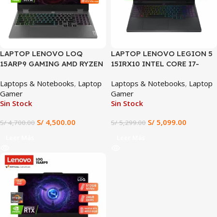
LAPTOP LENOVO LOQ
LAPTOP LENOVO LEGION 5
15ARP9 GAMING AMD RYZEN
15IRX10 INTEL CORE I7-
7-7435HS, RTX 4060 8GB,
13650HX 24GB RAM 1TB SSD
Laptops & Notebooks
,
Laptop
Laptops & Notebooks
,
Laptop
24GB DDR5, 512GB SSD, 15.6″
RTX 5060 8GB 15.3″ WUXGA
Gamer
Gamer
FHD 144HZ IPS, WIN 11
(15IRX10)
Sin Stock
Sin Stock
S/
4,500.00
S/
5,099.00
S/
4,700.00
S/
5,299.00
Leer Más
Leer Más
SALE