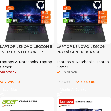
LAPTOP LENOVO LEGION 5
LAPTOP LENOVO LEGION
15IRX10 INTEL CORE i9-
PRO 5i GEN 10 16IRX10
14900HX 32GB RAM 1TB SSD
INTEL® CORE™ i9-14900HX
Laptops & Notebooks
,
Laptop
Laptops & Notebooks
,
Laptop
RTX 5070 8GB 15.1″ WUXGA
32GB RAM 1TB SSD RTX™
Gamer
Gamer
(15IRX10)
5060 8GB 16″ WQXGA IPS
Sin Stock
En stock
240HZ (16IRX10)
S/
7,299.00
S/
7,349.00
S/
7,499.00
Leer Más
Añadir Al Carrito
SALE