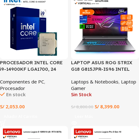
PROCESADOR INTEL CORE
LAPTOP ASUS ROG STRIX
i9-14900KF LGA1700, 24
G18 G815JPR-IS96 INTEL
NÚCLEOS (8P+16E), 32
CORE I9-14900HX, RTX 5070
Componentes de PC
,
Laptops & Notebooks
,
Laptop
HILOS, HASTA 6.0GHz,
8GB, 32GB DDR5, 1TB SSD,
Procesador
Gamer
CACHE 36MB,
18″ WUXGA (1920×1200)
En stock
Sin Stock
DESBLOQUEADO PARA
144HZ IPS, WIN 11
OVERCLOCK (SIN GRÁFICOS
S/
2,053.00
S/
8,399.00
S/
8,800.00
INTEGRADOS)
Añadir Al Carrito
Leer Más
SALE