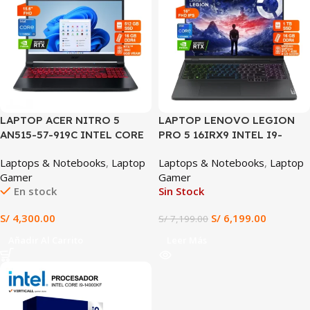
LAPTOP ACER NITRO 5
LAPTOP LENOVO LEGION
AN515-57-919C INTEL CORE
PRO 5 16IRX9 INTEL I9-
I9-11900H 16GB RAM 512GB
14900HX, RTX 4060 8GB,
Laptops & Notebooks
,
Laptop
Laptops & Notebooks
,
Laptop
SSD RTX 3060 6GB 15.6″ FHD
16GB DDR5, 1TB SSD, 16″ IPS
Gamer
Gamer
IPS 144HZ WINDOWS 11
165HZ, WIN 11 HOME,
En stock
Sin Stock
(AN515-57-919C)
TECLADO ESPAÑOL
S/
4,300.00
S/
6,199.00
S/
7,199.00
Añadir Al Carrito
Leer Más