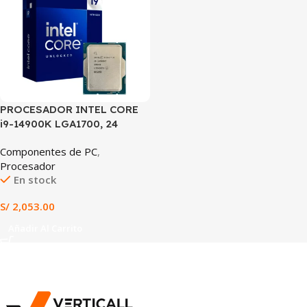
PROCESADOR INTEL CORE
i9-14900K LGA1700, 24
NÚCLEOS (8P+16E), 32
Componentes de PC
,
HILOS, HASTA 6.0GHz,
Procesador
CACHE 36MB,
En stock
DESBLOQUEADO PARA
OVERCLOCK
S/
2,053.00
Añadir Al Carrito