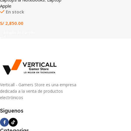
ÍNDIGO (A3404)
Apple
En stock
S/
2,850.00
Añadir Al Carrito
Verticall - Gamers Store es una empresa
dedicada a la venta de productos
electrónicos
Siguenos
Categorias