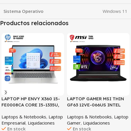
Sistema Operativo
Windows 11
Productos relacionados
SALE
SALE
LAPTOP HP ENVY X360 15-
LAPTOP GAMER MSI THIN
FE0008CA CORE I5-1335U,
GF63 12VE-066US INTEL
16GB DDR5, 1TB SSD, 15.6″
CORE I7-12650H 16GB DDR4
Laptops & Notebooks
,
Laptop
Laptops & Notebooks
,
Laptop
FHD
512GB SSD NVIDIA
Empresarial
,
Liquidaciones
Gamer
,
Liquidaciones
GEFORCE RTX 4050 6GB
En stock
En stock
15.6″ FHD 144HZ WINDOWS