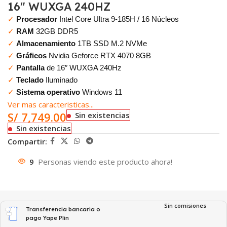
16″ WUXGA 240HZ
✓
Procesador
Intel Core Ultra 9-185H / 16 Núcleos
✓
RAM
32GB DDR5
✓
Almacenamiento
1TB SSD M.2 NVMe
✓
Gráficos
Nvidia Geforce RTX 4070 8GB
✓
Pantalla
de 16″ WUXGA 240Hz
✓
Teclado
Iluminado
✓
Sistema operativo
Windows 11
Ver mas caracteristicas...
S/
7,749.00
Sin existencias
Sin existencias
Compartir:
9
Personas viendo este producto ahora!
Sin comisiones
Transferencia bancaria o
pago Yape Plin