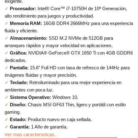
exigente.
✓
Procesador:
Intel® Core™ i7-10750H de 10ª Generación,
alto rendimiento para juegos y productividad.
✓
Memoria RAM:
16GB DDR4 2666MHz para una experiencia
fluida y eficiente.
✓
Almacenamiento:
SSD M.2 NVMe de 512GB para
arranques rápidos y mayor velocidad en aplicaciones.
✓
Gráfica:
NVIDIA® GeForce® GTX 1650 Ti con 4GB GDDR6
dedicados.
✓
Pantalla:
15.6” Full HD con tasa de refresco de 144Hz para
imágenes fluidas y mayor precisión.
✓
Teclado:
Retroiluminado para una mejor experiencia en
ambientes con poca luz.
✓
Sistema Operativo:
Windows 10.
✓
Diseño:
Chasis MSI GF63 Thin, ligero y portátil con estilo
gaming.
✓
Estado:
Producto nuevo en caja sellada.
✓
Garantía:
1 Año de garantía.
Ver mas caracteristicas...