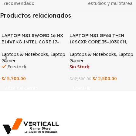
recomendado
estudios y multitarea
Productos relacionados
SALE
LAPTOP MSI SWORD 16 HX
LAPTOP MSI GF63 THIN
B14VFKG INTEL CORE I7-
10SCXR CORE I5-10300H,
14650HX 16GB DDR5 RAM
GTX 1650 4GB, 8GB DDR4,
Laptops & Notebooks
,
Laptop
Laptops & Notebooks
,
Laptop
1TB SSD NVIDIA GEFORCE
512GB SSD, 15.6″ FHD
Gamer
Gamer
RTX 4060 8GB 16″ FHD IPS
En stock
Sin Stock
144HZ WINDOWS 11 HOME
(B14VFKG)
S/
5,700.00
S/
2,500.00
S/
2,600.00
Añadir Al Carrito
Leer Más