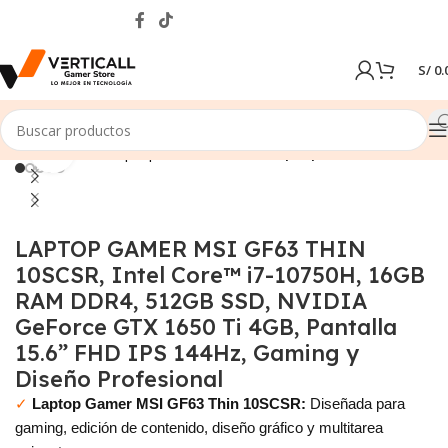
S/
0.
Click to enlarge
Inicio
Tienda
Laptops & Notebooks
Laptop Gamer
SALE
LAPTOP GAMER MSI GF63 THIN
10SCSR, Intel Core™ i7-10750H, 16GB
RAM DDR4, 512GB SSD, NVIDIA
GeForce GTX 1650 Ti 4GB, Pantalla
15.6” FHD IPS 144Hz, Gaming y
Diseño Profesional
✓
Laptop Gamer MSI GF63 Thin 10SCSR:
Diseñada para
gaming, edición de contenido, diseño gráfico y multitarea