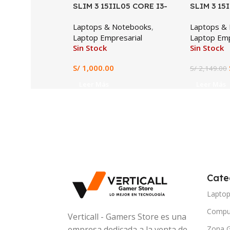
SLIM 3 15IIL05 CORE I3-
SLIM 3 15
1005G1, 4GB DDR4, 128GB
1335U, 16
Laptops & Notebooks
,
Laptops &
SSD, 15.6″ HD
SSD, 15.6″
Laptop Empresarial
Laptop Emp
XE GRAPH
Sin Stock
Sin Stock
ESPAÑOL,
SISTEMA 
S/
1,000.00
S/
2,149.00
Leer Más
Leer Más
Cate
Lapto
Compu
Verticall - Gamers Store es una
Zona 
empresa dedicada a la venta de