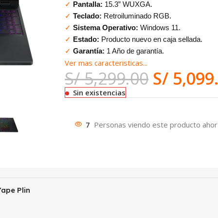
✓
Pantalla:
15.3” WUXGA.
✓
Teclado:
Retroiluminado RGB.
✓
Sistema Operativo:
Windows 11.
✓
Estado:
Producto nuevo en caja sellada.
✓
Garantía:
1 Año de garantía.
Ver mas caracteristicas...
S/
5,299.00
S/
5,099
Sin existencias
7
Personas viendo este producto ahor
ape Plin