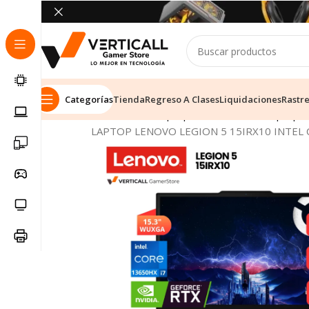
Categorías
Tienda
Regreso A Clases
Liquidaciones
Rastr
Inicio
Tienda
Laptops & Notebooks
Laptop 
LAPTOP LENOVO LEGION 5 15IRX10 INTEL C
SALE