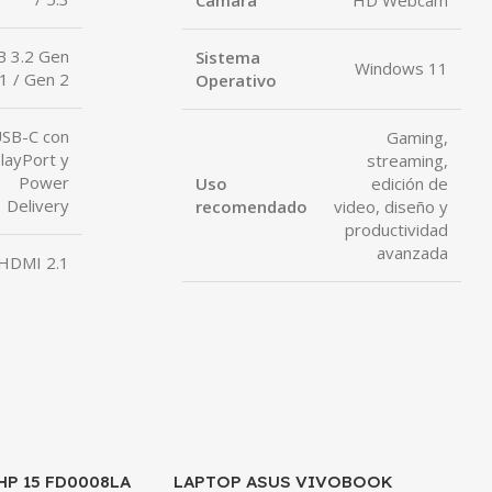
B 3.2 Gen
Sistema
Windows 11
1 / Gen 2
Operativo
SB-C con
Gaming,
layPort y
streaming,
Power
Uso
edición de
Delivery
recomendado
video, diseño y
productividad
avanzada
HDMI 2.1
HP 15 FD0008LA
LAPTOP ASUS VIVOBOOK
LAPTOP
SALE