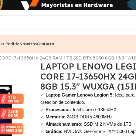
ear Pedido
Nosotros
Contacto
Gamer
ORE I7-13650HX 24GB RAM 1TB SSD RTX 5060 8GB 15.3″ WU
LAPTOP LENOVO LEGI
CORE I7-13650HX 24G
8GB 15.3″ WUXGA (15I
✓
Laptop Gamer Lenovo Legion 5:
Ideal para 
creación de contenido.
✓
Procesador:
Intel Core i7-13650HX.
✓
Memoria:
24GB DDR5 4800MHz.
✓
Almacenamiento:
SSD M.2 NVMe de 1TB.
✓
Gráfica:
NVIDIA® GeForce RTX™ 5060 Lap