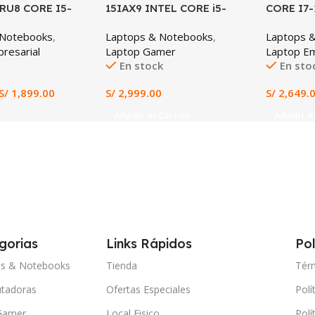
IRU8 CORE I5-
15IAX9 INTEL CORE i5-
CORE I7-
GB DDR5, 512GB
12450HX 8GB RAM 512GB
512GB SS
 Notebooks
,
Laptops & Notebooks
,
Laptops 
 FHD, INTEL IRIS
SSD RTX 3050 6GB 15.6″
resarial
Laptop Gamer
Laptop Em
ICS, TECLADO
FHD IPS
En stock
En sto
 NO INCLUYE
O.
S/
1,899.00
S/
2,999.00
S/
2,649.
Añadir Al Carrito
Añadir Al
gorias
Links Rápidos
Pol
ps & Notebooks
Tienda
Tér
tadoras
Ofertas Especiales
Polí
Gamer
Local Fisico
Polí