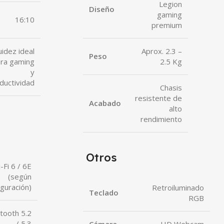
Legion
Diseño
gaming
16:10
premium
Aprox. 2.3 –
uidez ideal
Peso
2.5 Kg
ra gaming
y
ductividad
Chasis
resistente de
Acabado
alto
rendimiento
Otros
-Fi 6 / 6E
(según
iguración)
Retroiluminado
Teclado
RGB
tooth 5.2
/ 5.3
Cámara
HD Webcam