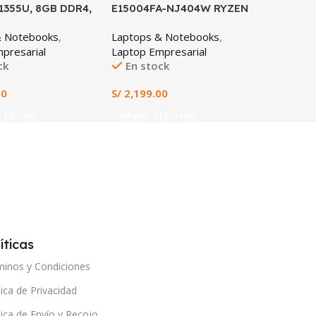
1355U, 8GB DDR4,
E15004FA-NJ404W RYZEN
AN517-5
D, 15.6″ FHD
5-7520U, 16GB LPDDR5, 512
12700H,
& Notebooks
,
Laptops & Notebooks
,
Laptops
SSD, 15.6″ FHD
16GB DD
presarial
Laptop Empresarial
Laptop 
FHD 14
ck
En stock
En st
00
S/
2,199.00
S/
4,699.
 Carrito
Añadir Al Carrito
Añadir 
íticas
minos y Condiciones
tica de Privacidad
tica de Envío y Recojo