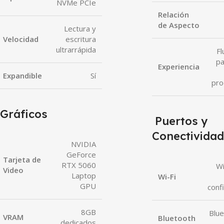
NVMe PCIe
Relación
de Aspecto
Lectura y
Velocidad
escritura
ultrarrápida
Fl
pa
Experiencia
Expandible
Sí
pro
Gráficos
Puertos y
Conectividad
NVIDIA
GeForce
Tarjeta de
RTX 5060
Wi
Video
Laptop
Wi-Fi
GPU
conf
8GB
Blue
VRAM
Bluetooth
dedicados