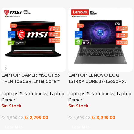
SALE
SALE
LAPTOP GAMER MSI GF63
LAPTOP LENOVO LOQ
THIN 10SCSR, Intel Core™
15IRX9 CORE I7-13650HX,
i7-10750H, 16GB RAM DDR4,
RTX 4050 6GB, 16GB DDR5,
Laptops & Notebooks
,
Laptop
Laptops & Notebooks
,
Laptop
512GB SSD, NVIDIA
512GB SSD, 15.6″ FHD
Gamer
Gamer
GeForce GTX 1650 Ti 4GB,
Sin Stock
Sin Stock
Pantalla 15.6” FHD IPS
144Hz, Gaming y Diseño
S/
2,799.00
S/
3,949.00
S/
3,500.00
S/
4,699.00
Profesional
Leer Más
Leer Más