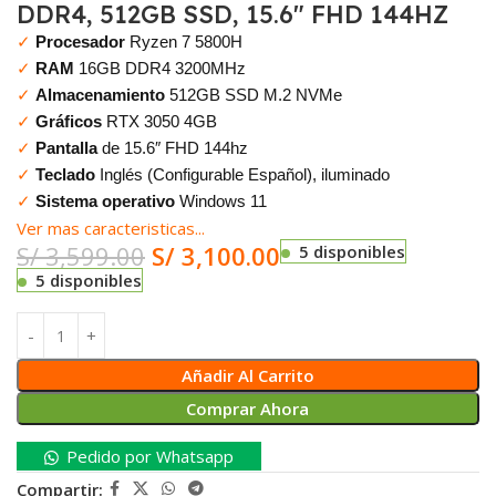
DDR4, 512GB SSD, 15.6″ FHD 144HZ
✓
Procesador
Ryzen 7 5800H
✓
RAM
16GB DDR4 3200MHz
✓
Almacenamiento
512GB SSD M.2 NVMe
✓
Gráficos
RTX 3050 4GB
✓
Pantalla
de 15.6″ FHD 144hz
✓
Teclado
Inglés (Configurable Español), iluminado
✓
Sistema operativo
Windows 11
Ver mas caracteristicas...
S/
3,599.00
S/
3,100.00
5 disponibles
5 disponibles
Añadir Al Carrito
Comprar Ahora
Pedido por Whatsapp
Compartir: