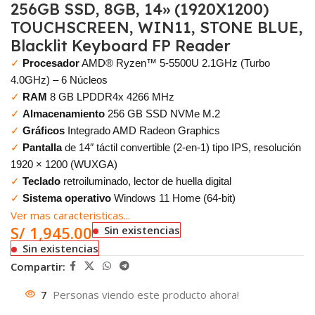
256GB SSD, 8GB, 14» (1920X1200)
TOUCHSCREEN, WIN11, STONE BLUE,
Blacklit Keyboard FP Reader
✓
Procesador
AMD® Ryzen™ 5-5500U 2.1GHz (Turbo
4.0GHz) – 6 Núcleos
✓
RAM
8 GB LPDDR4x 4266 MHz
✓
Almacenamiento
256 GB SSD NVMe M.2
✓
Gráficos
Integrado AMD Radeon Graphics
✓
Pantalla
de 14″ táctil convertible (2-en-1) tipo IPS, resolución
1920 × 1200 (WUXGA)
✓
Teclado
retroiluminado, lector de huella digital
✓
Sistema operativo
Windows 11 Home (64-bit)
Ver mas caracteristicas...
S/
1,945.00
Sin existencias
Sin existencias
Compartir:
7
Personas viendo este producto ahora!