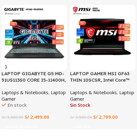
SALE
SALE
LAPTOP GIGABYTE G5 MD-
LAPTOP GAMER MSI GF63
51US113S0 CORE I5-11400H,
THIN 10SCSR, Intel Core™
RTX 3050TI 4GB, 16GB
i7-10750H, 16GB RAM DDR4,
Laptops & Notebooks
,
Laptop
Laptops & Notebooks
,
Laptop
DDR4, 512GB SSD, 15.6″ FHD
512GB SSD, NVIDIA
Gamer
Gamer
144HZ
GeForce GTX 1650 Ti 4GB,
En stock
Sin Stock
Pantalla 15.6” FHD IPS
144Hz, Gaming y Diseño
S/
2,499.00
S/
2,799.00
S/
3,000.00
S/
3,500.00
Profesional
Añadir Al Carrito
Leer Más