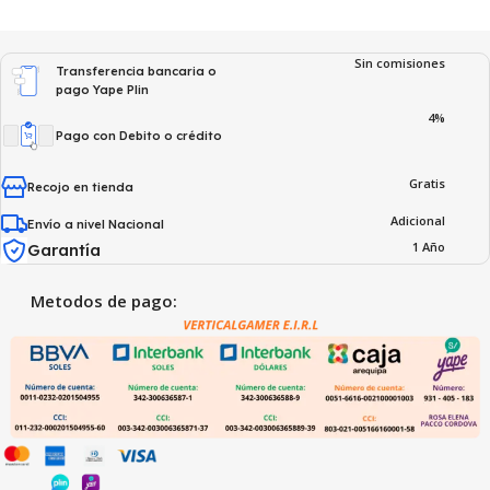
Sin comisiones
Transferencia bancaria o
pago Yape Plin
4%
Pago con Debito o crédito
Gratis
Recojo en tienda
Adicional
Envío a nivel Nacional
1 Año
Garantía
Metodos de pago: