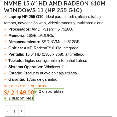
NVME 15.6″ HD AMD RADEON 610M
WINDOWS 11 (HP 255 G10)
✓
Laptop HP 255 G10:
Ideal para estudio, oficina, trabajo
remoto, navegación web, videollamadas y multitarea diaria.
✓
Procesador:
AMD Ryzen™ 5 7520U.
✓
Memoria:
16GB LPDDR5.
✓
Almacenamiento:
SSD NVMe de 512GB.
✓
Gráfica:
AMD Radeon™ 610M integrada.
✓
Pantalla:
15.6” HD (1366 x 768), antirreflejo.
✓
Teclado:
Inglés configurable a Español Latino.
✓
Sistema Operativo:
Windows 11.
✓
Estado:
Producto nuevo en caja sellada.
✓
Garantía:
1 Año de garantía.
Ver mas caracteristicas...
S/
2,149.00
2 disponibles
2 disponibles