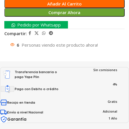
Añadir Al Carrito
Comprar Ahora
Pedido por Whatsapp
Compartir:
6
Personas viendo este producto ahora!
Sin comisiones
Transferencia bancaria o
pago Yape Plin
4%
Pago con Debito o crédito
Gratis
Recojo en tienda
Adicional
Envío a nivel Nacional
1 Año
Garantía