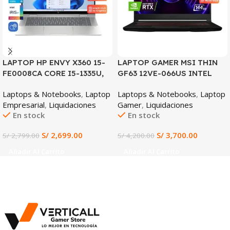
LAPTOP HP ENVY X360 15-
LAPTOP GAMER MSI THIN
FE0008CA CORE I5-1335U,
GF63 12VE-066US INTEL
16GB DDR5, 1TB SSD, 15.6″
CORE I7-12650H 16GB DDR4
Laptops & Notebooks
,
Laptop
Laptops & Notebooks
,
Laptop
FHD
512GB SSD NVIDIA
Empresarial
,
Liquidaciones
Gamer
,
Liquidaciones
GEFORCE RTX 4050 6GB
En stock
En stock
15.6″ FHD 144HZ WINDOWS
11 (12VE-066US)
S/
2,699.00
S/
3,700.00
S/
2,799.00
S/
4,200.00
Añadir Al Carrito
Añadir Al Carrito