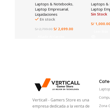
Laptops & Notebooks
,
Laptops &
FHD
SSD, 15.6″
Laptop Empresarial
,
Laptop Emp
Sin Stock
Liquidaciones
En stock
S/
1,000.0
S/
2,699.00
S/
2,799.00
Leer Más
Añadir Al Carrito
Cate
Lapto
Compu
Verticall - Gamers Store es una
Zona 
empresa dedicada a la venta de