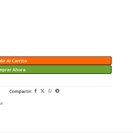
ir Al Carrito
mprar Ahora
Compartir:
a!