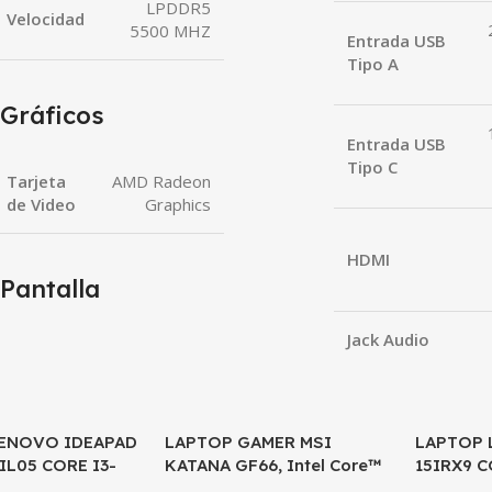
LPDDR5
Velocidad
5500 MHZ
Entrada USB
Tipo A
Gráficos
Entrada USB
Tipo C
Tarjeta
AMD Radeon
de Video
Graphics
HDMI
Pantalla
Jack Audio
ENOVO IDEAPAD
LAPTOP GAMER MSI
SALE
LAPTOP
SALE
IIL05 CORE I3-
KATANA GF66, Intel Core™
15IRX9 C
GB DDR4, 128GB
i5-11400H, 8GB RAM DDR4,
RTX 3050