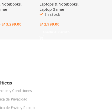
& Notebooks
,
Laptops & Notebooks
,
Laptops
D, 15.6″ FHD
SSD RTX 3050 6GB 15.6″
512GB S
amer
Laptop Gamer
Laptop E
FHD IPS
En stock
En st
S/
3,299.00
S/
2,999.00
S/
2,299
0
Añadir Al Carrito
Añadir 
íticas
minos y Condiciones
tica de Privacidad
tica de Envío y Recojo