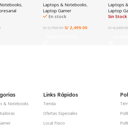
 Notebooks
,
Laptops & Notebooks
,
Laptops 
 HD
512GB SSD, NVIDIA
512GB SS
resarial
Laptop Gamer
Laptop G
GeForce GTX 1650 4GB,
144Hz
En stock
Sin Stock
Pantalla 15.6” FHD IPS
144Hz, Windows 11
0
S/
2,499.00
S/
2,700.00
S/
4,249.0
Preinstalado, Gaming y
Diseño en Tacna
Añadir Al Carrito
Leer Más
gorias
Links Rápidos
Pol
ps & Notebooks
Tienda
Tér
tadoras
Ofertas Especiales
Polí
Gamer
Local Fisico
Polí