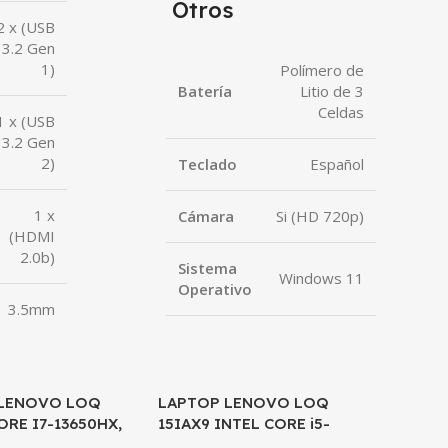
Otros
2 x (USB
3.2 Gen
1)
Polímero de
Batería
Litio de 3
Celdas
1 x (USB
3.2 Gen
2)
Teclado
Español
1 x
Cámara
Si (HD 720p)
(HDMI
2.0b)
Sistema
Windows 11
Operativo
3.5mm
 LENOVO LOQ
LAPTOP LENOVO LOQ
LAPTOP
ORE I7-13650HX,
15IAX9 INTEL CORE i5-
GO E150
 6GB, 12GB DDR5,
12450HX 8GB RAM 512GB
5-7520U