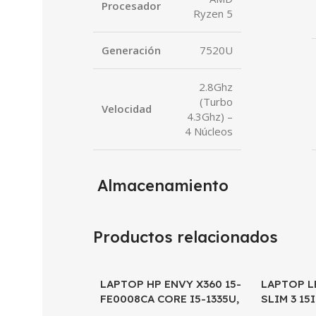
Procesador
Ryzen 5
Generación
7520U
2.8Ghz
(Turbo
Velocidad
4.3Ghz) –
4 Núcleos
Almacenamiento
Productos relacionados
LAPTOP HP ENVY X360 15-
SALE
LAPTOP L
FE0008CA CORE I5-1335U,
SLIM 3 15
16GB DDR5, 1TB SSD, 15.6″
1005G1, 4