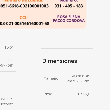
15.6″
HD
Dimensiones
66×768)
1.86 cm x 36
Tamaño
cm x 23.6 cm
Peso
1.54Kg
Wi-Fi 6,
luetooth