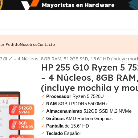
ear Pedido
Nosotros
Contacto
mpresarial
Ghz) – 4 Núcleos, 8GB RAM, 512GB SSD, 15.6’’ HD (incluye moch
HP 255 G10 Ryzen 5 75
– 4 Núcleos, 8GB RAM,
(incluye mochila y mo
✓
Procesador
Ryzen 5 7520U
✓
RAM
8GB LPDDR5 5500MHz
✓
Almacenamiento
512GB SSD M.2 NVMe
✓
Gráficos
AMD Radeon Graphics
✓
Pantalla
de 15.6″ HD
✓
Teclado
Español