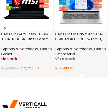
LAPTOP GAMER MSI GF63
LAPTOP HP ENVY X360 14-
THIN 10SCSR, Intel Core™
ES0013DX CORE I5-1335U,
i7-10750H, 16GB RAM DDR4,
8GB DDR4, 512GB SSD, 14″
Laptops & Notebooks
,
Laptop
Laptops & Notebooks
,
Laptop
512GB SSD, NVIDIA
FHD TACTIL
Gamer
Empresarial
GeForce GTX 1650 Ti 4GB,
Sin Stock
En stock
Pantalla 15.6” FHD IPS
144Hz, Gaming y Diseño
S/
2,799.00
S/
2,499.00
S/
3,500.00
Profesional
Leer Más
Añadir Al Carrito