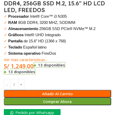
DDR4, 256GB SSD M.2, 15.6″ HD LCD
LED, FREEDOS
✓
Procesador
Intel® Core™ i3 N305
✓
RAM
8GB DDR4, 3200 MHZ, SODIMM
✓
Almacenamiento
256GB SSD PCIe® NVMe™ M.2
✓
Gráficos
Intel® UHD Integrado
✓
Pantalla
de 15.6″ HD (1366 x 768)
✓
Teclado
Español latino
✓
Sistema operativo
FreeDos
Ver mas caracteristicas...
S/
1,249.00
13 disponibles
13 disponibles
Añadir Al Carrito
Comprar Ahora
Pedido por Whatsapp