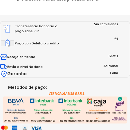
Sin comisiones
Transferencia bancaria o
pago Yape Plin
4%
Pago con Debito o crédito
Gratis
Recojo en tienda
Adicional
Envío a nivel Nacional
1 Año
Garantía
Metodos de pago: