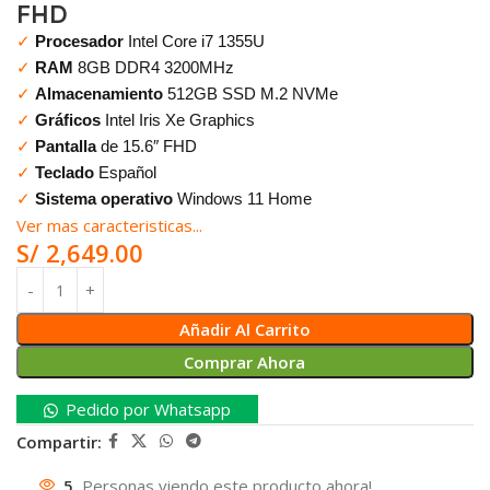
FHD
✓
Procesador
Intel Core i7 1355U
✓
RAM
8GB DDR4 3200MHz
✓
Almacenamiento
512GB SSD M.2 NVMe
✓
Gráficos
Intel Iris Xe Graphics
✓
Pantalla
de 15.6″ FHD
✓
Teclado
Español
✓
Sistema operativo
Windows 11 Home
Ver mas caracteristicas...
S/
2,649.00
Añadir Al Carrito
Comprar Ahora
Pedido por Whatsapp
Compartir:
5
Personas viendo este producto ahora!