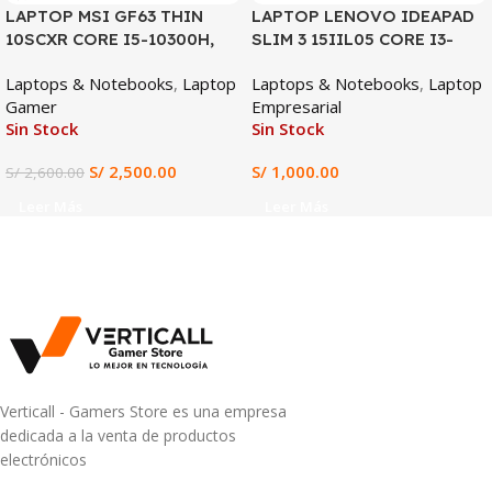
LAPTOP MSI GF63 THIN
LAPTOP LENOVO IDEAPAD
10SCXR CORE I5-10300H,
SLIM 3 15IIL05 CORE I3-
GTX 1650 4GB, 8GB DDR4,
1005G1, 4GB DDR4, 128GB
Laptops & Notebooks
,
Laptop
Laptops & Notebooks
,
Laptop
512GB SSD, 15.6″ FHD
SSD, 15.6″ HD
Gamer
Empresarial
Sin Stock
Sin Stock
S/
2,500.00
S/
1,000.00
S/
2,600.00
Leer Más
Leer Más
Verticall - Gamers Store es una empresa
dedicada a la venta de productos
electrónicos