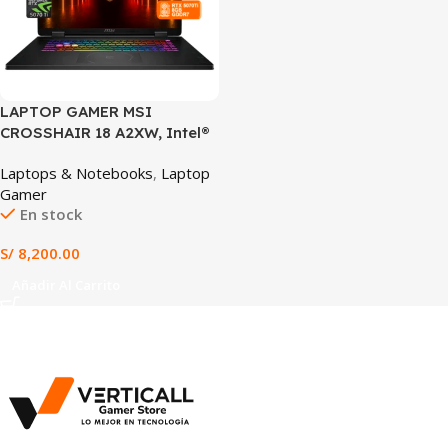
LAPTOP GAMER MSI
CROSSHAIR 18 A2XW, Intel®
Core™ Ultra 9-275HX, 32GB
Laptops & Notebooks
,
Laptop
RAM, 1TB SSD, RTX™ 5070 Ti
Gamer
8GB, 18” QHD+ 240Hz,
En stock
Windows 11, Laptop Gaming
Premium en Tacna, Teclado
S/
8,200.00
Inglés Configurable a
Español Latino
Añadir Al Carrito