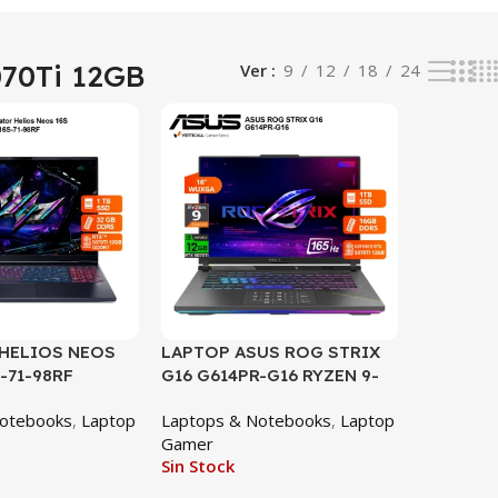
70Ti 12GB
Ver
9
12
18
24
SALE
HELIOS NEOS
LAPTOP ASUS ROG STRIX
-71-98RF
G16 G614PR-G16 RYZEN 9-
RE ULTRA 9
8940HX, RTX 5070TI 12GB,
Notebooks
,
Laptop
Laptops & Notebooks
,
Laptop
B DDR5,
16GB DDR5, 1TB SSD, 16″
Gamer
12GB GDDR7, 1TB
WUXGA 165Hz, WIN 11
Sin Stock