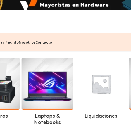
ear Pedido
Nosotros
Contacto
Ti 12GB
Mostrando los 2 resultados
ras
Laptops &
Liquidaciones
Notebooks