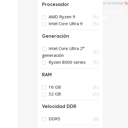
S
S/
8,599.00
Procesador
Leer Más
AMD Ryzen 9
(1)
Intel Core Ultra 9
(1)
Generación
Intel Core Ultra 2°
(1)
generación
Ryzen 8000 series
(1)
RAM
16 GB
(1)
32 GB
(1)
Velocidad DDR
DDR5
(2)