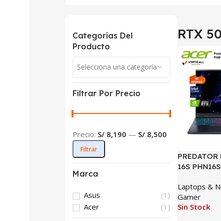
RTX 50
Categorías Del
Producto
SALE
Selecciona una categoría
Filtrar Por Precio
Precio:
S/ 8,190
—
S/ 8,500
Filtrar
PREDATOR 
16S PHN16S
Marca
GAMING CO
Laptops & 
275HX, 32G
Asus
(1)
Gamer
RTX5070Ti 
Acer
(1)
Sin Stock
SSD