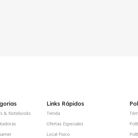
gorias
Links Rápidos
Pol
ps & Notebooks
Tienda
Tér
tadoras
Ofertas Especiales
Polí
Gamer
Local Fisico
Polí