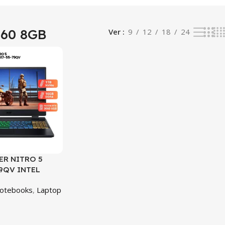
060 8GB
Ver
9
12
18
24
ER NITRO 5
79QV INTEL
700H 16GB RAM
Notebooks
,
Laptop
SD RTX 3060
FHD 144HZ
79QV)