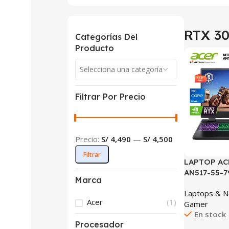
RTX 3
Categorías Del
Producto
SALE
Selecciona una categoría
Filtrar Por Precio
Precio:
S/ 4,490
—
S/ 4,500
Filtrar
LAPTOP AC
AN517-55-
Marca
CORE I7-12
Laptops & 
DDR4 1TB S
Acer
(1)
Gamer
6GB 17.3″ 
En stock
(AN517-55-
Procesador