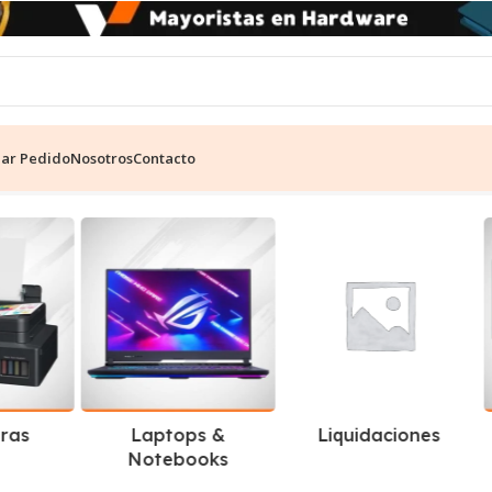
ear Pedido
Nosotros
Contacto
 8GB
Mostrando el único resultado
ras
Laptops &
Liquidaciones
Notebooks