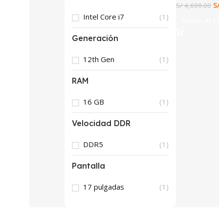
S
S/
4,699.00
Intel Core i7
(1)
Añadir Al C
Generación
12th Gen
(1)
RAM
16 GB
(1)
Velocidad DDR
DDR5
(1)
Pantalla
17 pulgadas
(1)