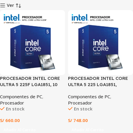
Ver
PROCESADOR INTEL CORE
PROCESADOR INTEL CORE
ULTRA 5 225F LGA1851, 10
ULTRA 5 225 LGA1851,
NÚCLEOS, HASTA 4.9GHz,
ARQUITECTURA HÍBRIDA,
Componentes de PC
,
Componentes de PC
,
PCIe 5.0, DDR5, IA
ALTO RENDIMIENTO,
Procesador
Procesador
INTEGRADA
EFICIENCIA ENERGÉTICA Y
En stock
En stock
IA INTEGRADA
S/
660.00
S/
748.00
Añadir Al Carrito
Añadir Al Carrito