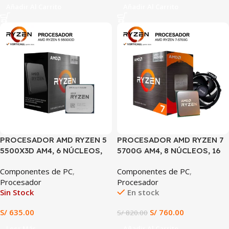
Añadir Al Carrito
Añadir Al Carrito
SALE
PROCESADOR AMD RYZEN 5
PROCESADOR AMD RYZEN 7
5500X3D AM4, 6 NÚCLEOS,
5700G AM4, 8 NÚCLEOS, 16
12 HILOS, HASTA 4.0GHz, 3D
HILOS, HASTA 4.6GHz,
Componentes de PC
,
Componentes de PC
,
V-CACHE
GRÁFICOS RADEON
Procesador
Procesador
INTEGRADOS, CACHE 20MB
Sin Stock
En stock
S/
635.00
S/
760.00
S/
820.00
Leer Más
Añadir Al Carrito