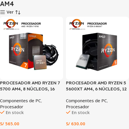
AM4
Ver
PROCESADOR AMD RYZEN 7
PROCESADOR AMD RYZEN 5
5700 AM4, 8 NÚCLEOS, 16
5600XT AM4, 6 NÚCLEOS, 12
HILOS, HASTA 4.6GHz,
HILOS, HASTA 4.6GHz,
Componentes de PC
,
Componentes de PC
,
CACHE 20MB, RADEON
CACHE 35MB
Procesador
Procesador
GRAPHICS
En stock
En stock
S/
565.00
S/
630.00