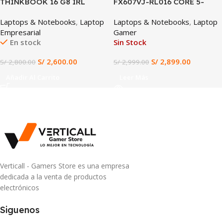
THINKBOOK 16 G8 IRL
FX607VJ-RL016 CORE 5-
INTEL CORE 5 210H 16GB
210H, 8GB DDR4, 512GB SSD,
Laptops & Notebooks
,
Laptop
Laptops & Notebooks
,
Laptop
DDR5 RAM 512GB SSD 16″
RTX 3050 6GB, 16″ WUXGA
Empresarial
Gamer
WUXGA IPS (THINKBOOK 16
En stock
Sin Stock
G8 IRL)
S/
2,600.00
S/
2,899.00
S/
2,800.00
S/
2,999.00
Añadir Al Carrito
Leer Más
Verticall - Gamers Store es una empresa
dedicada a la venta de productos
electrónicos
Siguenos