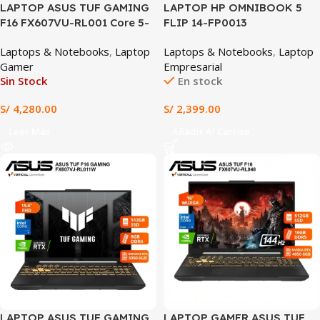
LAPTOP ASUS TUF GAMING
LAPTOP HP OMNIBOOK 5
F16 FX607VU-RL001 Core 5-
FLIP 14-FP0013
210H, 8GB RAM, 512GB SSD,
B5UJ3UA#ABA – Core™ 5
Laptops & Notebooks
,
Laptop
Laptops & Notebooks
,
Laptop
RTX 4050 6GB, 16″ WUXGA
120U, 512GB SSD, 8GB
Gamer
Empresarial
144Hz, WiFi 6 Incluye funda +
LPDDR5, 14» (1920X1200)
Sin Stock
En stock
mouse + protector de
TOUCHSCREEN, WIN11,
teclado
GLACIER SILVER, Blacklit
S/
4,280.00
S/
2,399.00
Keyboard
Leer Más
Añadir Al Carrito
SALE
SALE
LAPTOP ASUS TUF GAMING
LAPTOP GAMER ASUS TUF