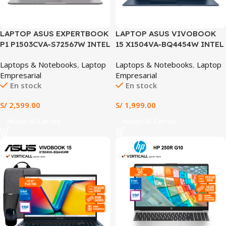
LAPTOP ASUS EXPERTBOOK
LAPTOP ASUS VIVOBOOK
P1 P1503CVA-S72567W INTEL
15 X1504VA-BQ4454W INTEL
CORE 5-210H 16GB RAM
CORE 5 120U 8GB RAM 512GB
Laptops & Notebooks
,
Laptop
Laptops & Notebooks
,
Laptop
512GB SSD INTEL GRAPHICS
SSD INTEL GRAPHICS 15.6″
Empresarial
Empresarial
15.6″ FHD WINDOWS 11
FHD WINDOWS 11 HOME
En stock
En stock
HOME (P1503CVA-S72567W)
(X1504VA-BQ4454W)
S/
2,599.00
S/
1,999.00
Añadir Al Carrito
Añadir Al Carrito