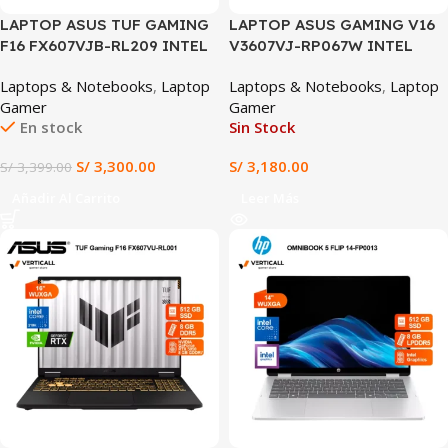
LAPTOP ASUS TUF GAMING
LAPTOP ASUS GAMING V16
F16 FX607VJB-RL209 INTEL
V3607VJ-RP067W INTEL
CORE 5 210H 8GB DDR5
CORE 5-210H, RTX 3050 6GB,
Laptops & Notebooks
,
Laptop
Laptops & Notebooks
,
Laptop
512GB SSD NVIDIA GEFORCE
8GB DDR5, 512GB SSD, 16″
Gamer
Gamer
RTX 3050 6GB 16″ WUXGA
WUXGA IPS, TECLADO
En stock
Sin Stock
IPS 144HZ WINDOWS 11 PRO
Latino (configurable a
TECLADO LATINO
Inglés), WIN 11 HOME
S/
3,300.00
S/
3,180.00
S/
3,399.00
(FX607VJB-RL209)
Añadir Al Carrito
Leer Más