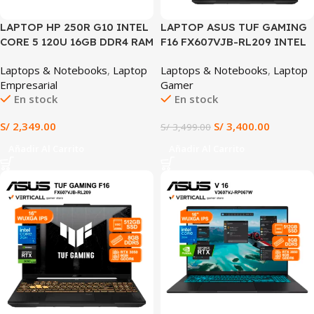
LAPTOP HP 250R G10 INTEL
LAPTOP ASUS TUF GAMING
CORE 5 120U 16GB DDR4 RAM
F16 FX607VJB-RL209 INTEL
512GB SSD 15.6″ HD INTEL
CORE 5 210H 8GB DDR5
Laptops & Notebooks
,
Laptop
Laptops & Notebooks
,
Laptop
GRAPHICS WIN 11 PRE-
512GB SSD NVIDIA GEFORCE
Empresarial
Gamer
INSTALADO (HP 250R G10)
RTX 3050 6GB 16″ WUXGA
En stock
En stock
144HZ WINDOWS 11 PRO +
MOCHILA ASUS TUF +
S/
2,349.00
S/
3,400.00
S/
3,499.00
MOUSE ASUS TUF
(FX607VJB-RL209)
Añadir Al Carrito
Añadir Al Carrito
SALE