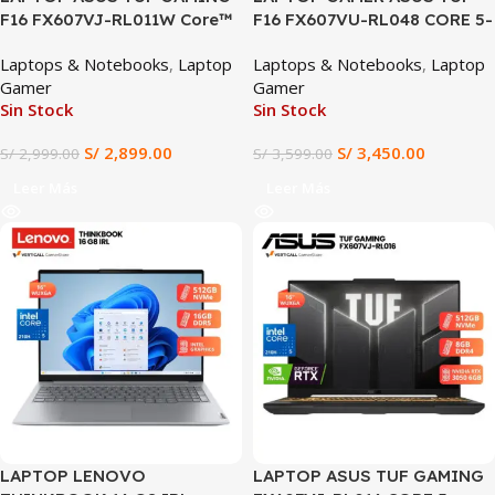
F16 FX607VJ-RL011W Core™
F16 FX607VU-RL048 CORE 5-
5-210H, 8GB DDR4, 512GB
210H, 16GB DDR5, 512GB
Laptops & Notebooks
,
Laptop
Laptops & Notebooks
,
Laptop
SSD, RTX™ 3050 6GB,
SSD, T VIDEO RTX 4050 6GB,
Gamer
Gamer
15.6FHD, WIN 11 HOME
16″ WUXGA 144Hz, Windows
Sin Stock
Sin Stock
11
S/
2,899.00
S/
3,450.00
S/
2,999.00
S/
3,599.00
Leer Más
Leer Más
SALE
SALE
LAPTOP LENOVO
LAPTOP ASUS TUF GAMING