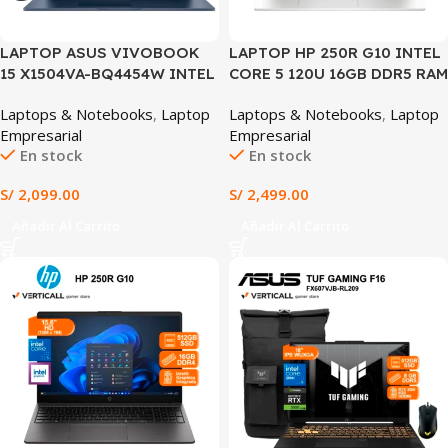
LAPTOP ASUS VIVOBOOK
LAPTOP HP 250R G10 INTEL
15 X1504VA-BQ4454W INTEL
CORE 5 120U 16GB DDR5 RAM
CORE 5 120U 8GB RAM 512GB
512GB SSD 15.6″ HD INTEL
Laptops & Notebooks
,
Laptop
Laptops & Notebooks
,
Laptop
SSD INTEL GRAPHICS 15.6″
GRAPHICS WIN 11 PRE-
Empresarial
Empresarial
FHD WINDOWS 11 HOME +
INSTALADO COLOR
En stock
En stock
MOCHILA Y MOUSE ASUS
PLATEADO (HP 250R G10)
(X1504VA-BQ4454W)
S/
2,099.00
S/
2,499.00
Añadir Al Carrito
Añadir Al Carrito
SALE