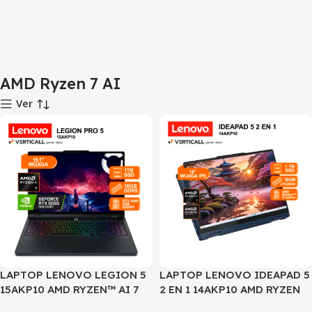
AMD Ryzen 7 AI
Ver
SALE
LAPTOP LENOVO LEGION 5
LAPTOP LENOVO IDEAPAD 5
15AKP10 AMD RYZEN™ AI 7
2 EN 1 14AKP10 AMD RYZEN
350, 16GB DDR5 RAM, 1TB
AI 7 350 16GB RAM 1TB SSD