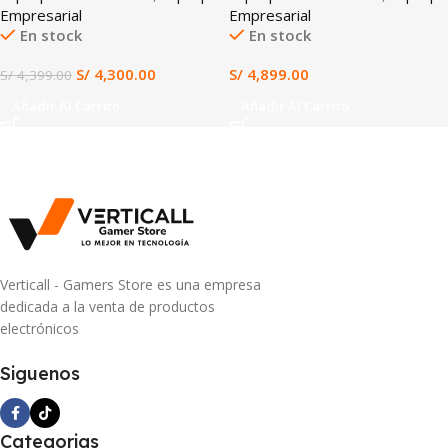
Empresarial
Empresarial
Touch, Windows 11 Home,
TOUCHSCREEN WINDOWS 11
En stock
En stock
Ideal para IA, Diseño y
TECLADO ESPAÑOL
Productividad
(14AKP10)
S/
4,300.00
S/
4,899.00
S/
4,399.00
Añadir Al Carrito
Añadir Al Carrito
Verticall - Gamers Store es una empresa
dedicada a la venta de productos
electrónicos
Siguenos
Categorias