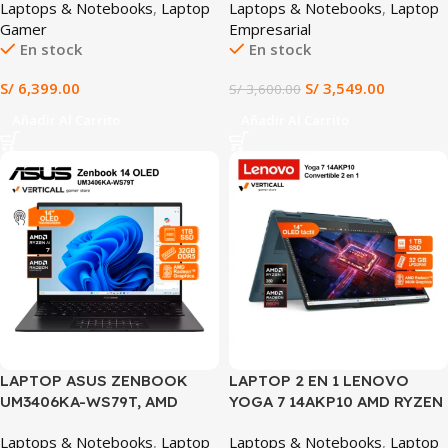
Laptops & Notebooks
,
Laptop
Laptops & Notebooks
,
Laptop
SSD, NVIDIA® GEFORCE
14″ WUXGA IPS
Gamer
Empresarial
RTX™ 5060 8GB GDDR7, 15.1″
TOUCHSCREEN WINDOWS 11
En stock
En stock
WQXGA OLED 165HZ,
(Lenovo IdeaPad 5 2-in-1
WINDOWS 11 Pre-instalado
14AKP10)
S/
6,399.00
S/
3,549.00
S/
3,600.00
(83F1002ULM)
Añadir Al Carrito
Añadir Al Carrito
SALE
LAPTOP ASUS ZENBOOK
LAPTOP 2 EN 1 LENOVO
UM3406KA-WS79T, AMD
YOGA 7 14AKP10 AMD RYZEN
Ryzen™ AI 7 350, 32GB
AI 7 350 32GB LPDDR5X 1TB
Laptops & Notebooks
,
Laptop
Laptops & Notebooks
,
Laptop
LPDDR5X, 1TB SSD, 14” OLED
SSD 14″ 2.8K OLED