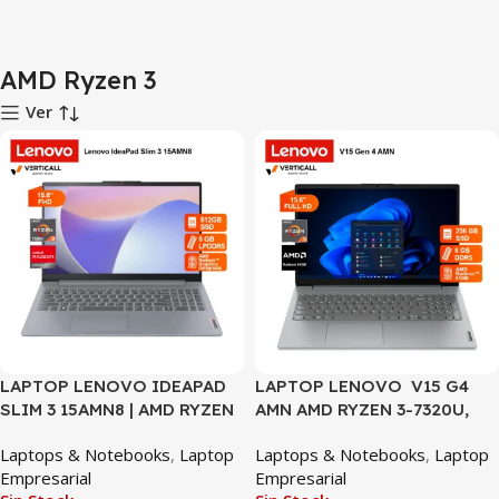
AMD Ryzen 3
Ver
LAPTOP LENOVO IDEAPAD
LAPTOP LENOVO V15 G4
SLIM 3 15AMN8 | AMD RYZEN
AMN AMD RYZEN 3-7320U,
3-7320U | 8GB LPDDR5 |
RADEON 610M, 8GB DDR5,
Laptops & Notebooks
,
Laptop
Laptops & Notebooks
,
Laptop
512GB SSD | AMD RADEON
256GB SSD, 15.6″ FHD
Empresarial
Empresarial
GRAPHICS | 15.6″ FHD | WIN