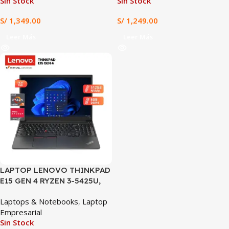
Sin Stock
Sin Stock
11
S/
1,349.00
S/
1,249.00
Leer Más
Leer Más
SALE
LAPTOP LENOVO THINKPAD
E15 GEN 4 RYZEN 3-5425U,
8GB DDR4, 512GB SSD, 15.6″
Laptops & Notebooks
,
Laptop
FHD
Empresarial
Sin Stock