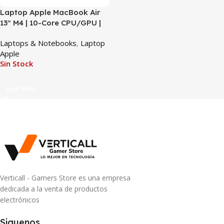
Laptop Apple MacBook Air
13″ M4 | 10-Core CPU/GPU |
16GB RAM | 512GB SSD |
Laptops & Notebooks
,
Laptop
Liquid Retina
Apple
Sin Stock
Leer Más
Verticall - Gamers Store es una empresa
dedicada a la venta de productos
electrónicos
Siguenos