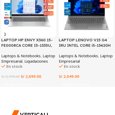
LAPTOP HP ENVY X360 15-
LAPTOP LENOVO V15 G4
FE0008CA CORE I5-1335U,
IRU INTEL CORE i5-13420H
16GB DDR5, 1TB SSD, 15.6″
8GB DDR4 RAM 512GB SSD
Laptops & Notebooks
,
Laptop
Laptops & Notebooks
,
Laptop
FHD
15.6″ FHD INTEL UHD
Empresarial
,
Liquidaciones
Empresarial
GRAPHICS WIN 11
En stock
En stock
PREINSTALADO (Lenovo
V15 G4 IRU)
S/
2,699.00
S/
2,049.00
S/
2,799.00
Añadir Al Carrito
Añadir Al Carrito