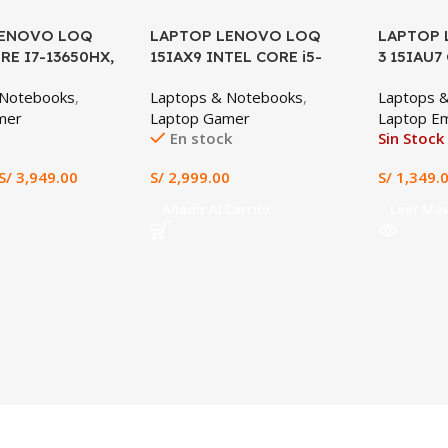
LENOVO LOQ
LAPTOP LENOVO LOQ
LAPTOP 
RE I7-13650HX,
15IAX9 INTEL CORE i5-
3 15IAU7
6GB, 16GB DDR5,
12450HX 8GB RAM 512GB
8GB DDR4
 Notebooks
,
Laptops & Notebooks
,
Laptops 
, 15.6″ FHD
SSD RTX 3050 6GB 15.6″
15.6″ FH
mer
Laptop Gamer
Laptop Em
FHD IPS
En stock
Sin Stock
S/
3,949.00
S/
2,999.00
S/
1,349.
Añadir Al Carrito
Leer Más