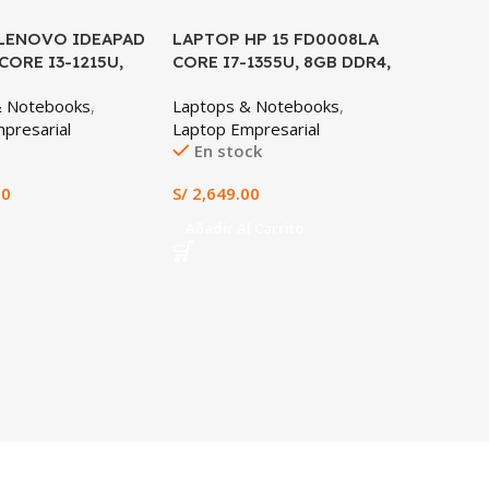
LENOVO IDEAPAD
LAPTOP HP 15 FD0008LA
SALE
 CORE I3-1215U,
CORE I7-1355U, 8GB DDR4,
, 512GB SSD,
512GB SSD, 15.6″ FHD
& Notebooks
,
Laptops & Notebooks
,
D
presarial
Laptop Empresarial
En stock
00
S/
2,649.00
Añadir Al Carrito
LAPTOP
AN517-5
12700H,
Laptops
16GB DD
Laptop 
FHD 14
En st
S/
4,699.
Añadir 