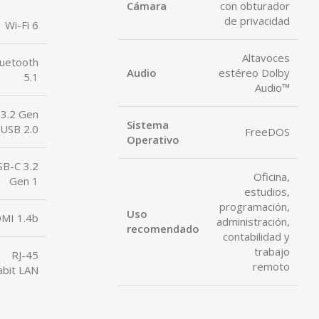
Cámara
con obturador
de privacidad
Wi-Fi 6
Altavoces
luetooth
Audio
estéreo Dolby
5.1
Audio™
3.2 Gen
Sistema
 USB 2.0
FreeDOS
Operativo
SB-C 3.2
Oficina,
Gen 1
estudios,
programación,
Uso
MI 1.4b
administración,
recomendado
contabilidad y
trabajo
RJ-45
remoto
abit LAN