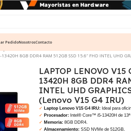
ear Pedido
Nosotros
Contacto
mpresarial
5-13420H 8GB DDR4 RAM 512GB SSD 15.6″ FHD INTEL UHD GR
LAPTOP LENOVO V15 G
13420H 8GB DDR4 RAM
INTEL UHD GRAPHICS
(Lenovo V15 G4 IRU)
✓
Laptop Lenovo V15 G4 IRU:
Ideal para ofici
✓
Procesador:
Intel® Core™ i5-13420H de 13ª
✓
Memoria:
8GB DDR4.
✓
Almacenamiento:
SSD NVMe de 512GB.