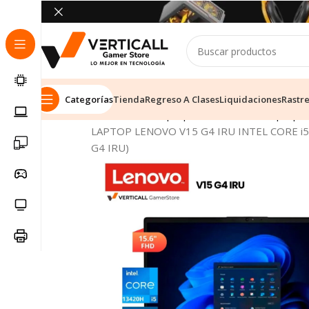
Categorías
Tienda
Regreso A Clases
Liquidaciones
Rastr
Inicio
Tienda
Laptops & Notebooks
Laptop E
LAPTOP LENOVO V15 G4 IRU INTEL CORE i
G4 IRU)