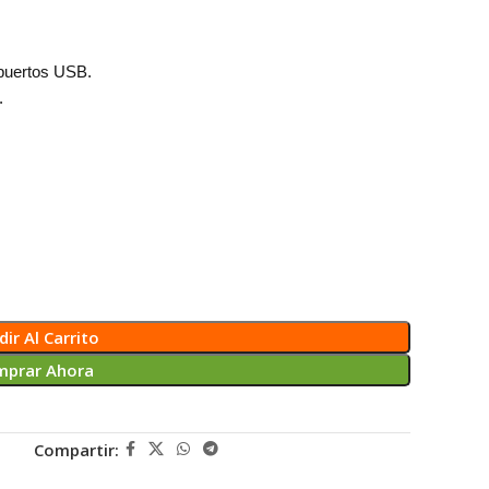
 puertos USB.
.
ir Al Carrito
mprar Ahora
Compartir: