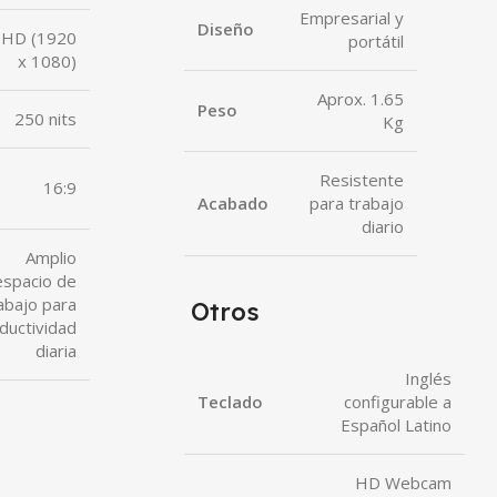
Empresarial y
Diseño
l HD (1920
portátil
x 1080)
Aprox. 1.65
Peso
250 nits
Kg
Resistente
16:9
Acabado
para trabajo
diario
Amplio
espacio de
abajo para
Otros
ductividad
diaria
Inglés
Teclado
configurable a
Español Latino
HD Webcam