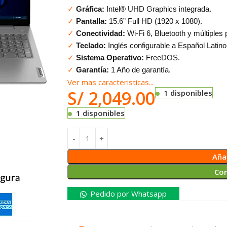
✓
Gráfica:
Intel® UHD Graphics integrada.
✓
Pantalla:
15.6” Full HD (1920 x 1080).
✓
Conectividad:
Wi-Fi 6, Bluetooth y múltiples
✓
Teclado:
Inglés configurable a Español Latino
✓
Sistema Operativo:
FreeDOS.
✓
Garantía:
1 Año de garantía.
Ver mas caracteristicas...
S/
2,049.00
1 disponibles
1 disponibles
Añad
Co
Pedido por Whatsapp