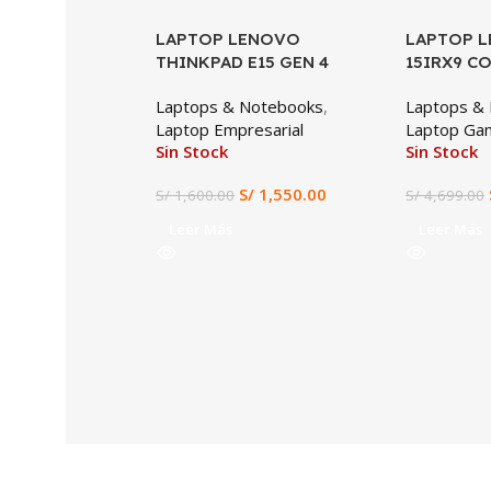
LAPTOP LENOVO
SALE
LAPTOP 
SALE
THINKPAD E15 GEN 4
15IRX9 CO
RYZEN 3-5425U, 8GB DDR4,
RTX 4050 
Laptops & Notebooks
,
Laptops &
512GB SSD, 15.6″ FHD
512GB SSD
Laptop Empresarial
Laptop Ga
Sin Stock
Sin Stock
S/
1,550.00
S/
1,600.00
S/
4,699.00
Leer Más
Leer Más