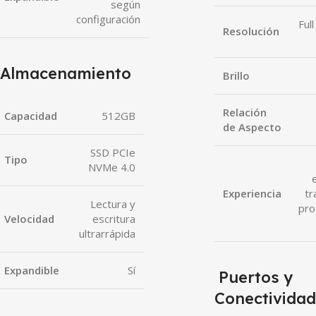
según
configuración
Ful
Resolución
Almacenamiento
Brillo
Relación
Capacidad
512GB
de Aspecto
SSD PCIe
Tipo
NVMe 4.0
Experiencia
tr
Lectura y
pro
Velocidad
escritura
ultrarrápida
Expandible
Sí
Puertos y
Conectividad