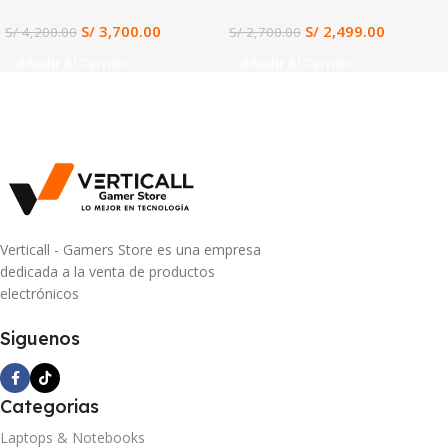
11 (12VE-066US)
144Hz, Windows 11
S/
3,700.00
S/
2,499.00
S/
4,200.00
S/
2,700.00
Preinstalado, Gaming y
Diseño en Tacna
Añadir Al Carrito
Añadir Al Carrito
Verticall - Gamers Store es una empresa
dedicada a la venta de productos
electrónicos
Siguenos
Categorias
Laptops & Notebooks