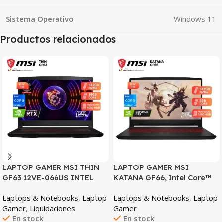
Sistema Operativo
Windows 11
Productos relacionados
SALE
SALE
LAPTOP GAMER MSI THIN
LAPTOP GAMER MSI
GF63 12VE-066US INTEL
KATANA GF66, Intel Core™
CORE I7-12650H 16GB DDR4
i5-11400H, 8GB RAM DDR4,
Laptops & Notebooks
,
Laptop
Laptops & Notebooks
,
Laptop
512GB SSD NVIDIA
512GB SSD, NVIDIA
Gamer
,
Liquidaciones
Gamer
GEFORCE RTX 4050 6GB
GeForce GTX 1650 4GB,
En stock
En stock
15.6″ FHD 144HZ WINDOWS
Pantalla 15.6” FHD IPS