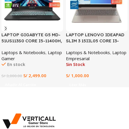
LAPTOP GIGABYTE G5 MD-
LAPTOP LENOVO IDEAPAD
51US113S0 CORE I5-11400H,
SLIM 3 15IIL05 CORE I3-
RTX 3050TI 4GB, 16GB
1005G1, 4GB DDR4, 128GB
Laptops & Notebooks
,
Laptop
Laptops & Notebooks
,
Laptop
DDR4, 512GB SSD, 15.6″ FHD
SSD, 15.6″ HD
Gamer
Empresarial
144HZ
En stock
Sin Stock
S/
2,499.00
S/
1,000.00
S/
3,000.00
Añadir Al Carrito
Leer Más