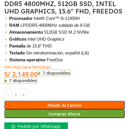
DDR5 4800MHZ, 512GB SSD, INTEL
UHD GRAPHICS, 15.6″ FHD, FREEDOS
✓
Procesador
Intel® Core™ i5-12450H
✓
RAM
LPDDR5-4800MHz soldado de 8 GB
✓
Almacenamiento
512GB SSD M.2 NVMe
✓
Gráficos
Intel UHD Graphics
✓
Pantalla
de 15.6″ FHD
✓
Teclado
Sin retroiluminación, español (LA)
✓
Sistema operativo
FreeDos
Ver mas caracteristicas...
S/
2,149.00
7 disponibles
7 disponibles
Añadir Al Carrito
Comprar Ahora
Pedido por Whatsapp