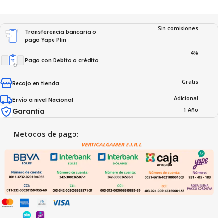
Sin comisiones
Transferencia bancaria o
pago Yape Plin
4%
Pago con Debito o crédito
Gratis
Recojo en tienda
Adicional
Envío a nivel Nacional
1 Año
Garantía
Metodos de pago: