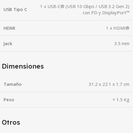
1 x USB-C® (USB 10 Gbps / USB 3.2 Gen 2)
USB Tipo C
con PD y DisplayPort™
HDMI
1 x HDMI®
Jack
3.5 mm
Dimensiones
Tamaño
31.2 x 22.1 x 1.7 cm
Peso
≈ 1.5 Kg
Otros