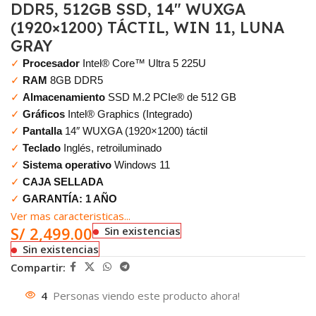
DDR5, 512GB SSD, 14″ WUXGA
(1920×1200) TÁCTIL, WIN 11, LUNA
GRAY
✓
Procesador
Intel® Core™ Ultra 5 225U
✓
RAM
8GB DDR5
✓
Almacenamiento
SSD M.2 PCIe® de 512 GB
✓
Gráficos
Intel® Graphics (Integrado)
✓
Pantalla
14″ WUXGA (1920×1200) táctil
✓
Teclado
Inglés, retroiluminado
✓
Sistema operativo
Windows 11
✓
CAJA SELLADA
✓
GARANTÍA: 1 AÑO
Ver mas caracteristicas...
S/
2,499.00
Sin existencias
Sin existencias
Compartir:
4
Personas viendo este producto ahora!