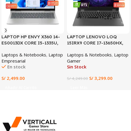
LAPTOP HP ENVY X360 14-
LAPTOP LENOVO LOQ
ES0013DX CORE I5-1335U,
15IRX9 CORE I7-13650HX,
8GB DDR4, 512GB SSD, 14″
RTX 3050 6GB, 12GB DDR5,
Laptops & Notebooks
,
Laptop
Laptops & Notebooks
,
Laptop
FHD TACTIL
512GB SSD, 15.6″ FHD 144Hz
Empresarial
Gamer
En stock
Sin Stock
S/
2,499.00
S/
3,299.00
S/
4,249.00
Añadir Al Carrito
Leer Más