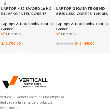
LAPTOP MSI SWORD 16 HX
LAPTOP GIGABYTE G5 MD-
B14VFKG INTEL CORE I7-
51US113S0 CORE I5-11400H,
14650HX 16GB DDR5 RAM
RTX 3050TI 4GB, 16GB
Laptops & Notebooks
,
Laptop
Laptops & Notebooks
,
Laptop
1TB SSD NVIDIA GEFORCE
DDR4, 512GB SSD, 15.6″ FHD
Gamer
Gamer
RTX 4060 8GB 16″ FHD IPS
144HZ
En stock
En stock
144HZ WINDOWS 11 HOME
(B14VFKG)
S/
5,700.00
S/
2,499.00
S/
3,000.00
Añadir Al Carrito
Añadir Al Carrito
Verticall - Gamers Store es una empresa
dedicada a la venta de productos
electrónicos