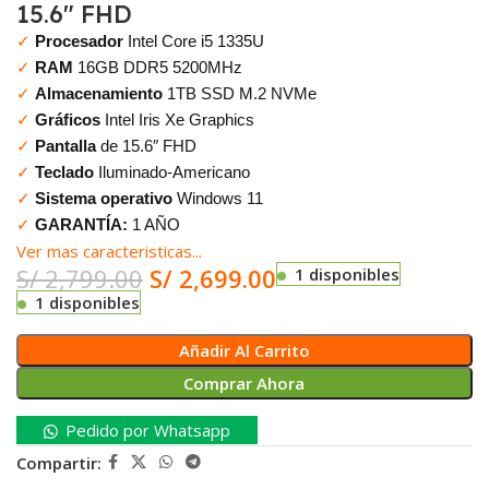
15.6″ FHD
✓
Procesador
Intel Core i5 1335U
✓
RAM
16GB DDR5 5200MHz
✓
Almacenamiento
1TB SSD M.2 NVMe
✓
Gráficos
Intel Iris Xe Graphics
✓
Pantalla
de 15.6″ FHD
✓
Teclado
Iluminado-Americano
✓
Sistema operativo
Windows 11
✓
GARANTÍA:
1 AÑO
Ver mas caracteristicas...
S/
2,799.00
S/
2,699.00
1 disponibles
1 disponibles
Añadir Al Carrito
Comprar Ahora
Pedido por Whatsapp
Compartir: