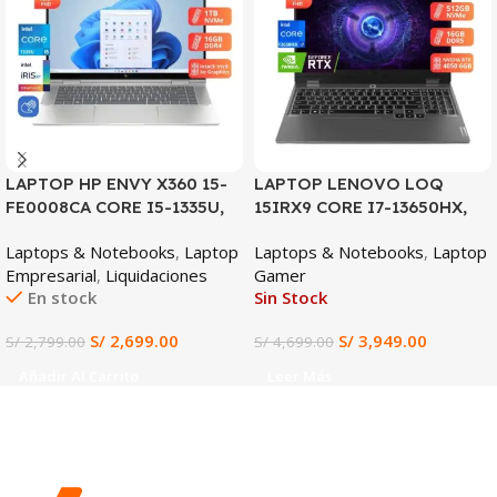
LAPTOP HP ENVY X360 15-
LAPTOP LENOVO LOQ
FE0008CA CORE I5-1335U,
15IRX9 CORE I7-13650HX,
16GB DDR5, 1TB SSD, 15.6″
RTX 4050 6GB, 16GB DDR5,
Laptops & Notebooks
,
Laptop
Laptops & Notebooks
,
Laptop
FHD
512GB SSD, 15.6″ FHD
Empresarial
,
Liquidaciones
Gamer
En stock
Sin Stock
S/
2,699.00
S/
3,949.00
S/
2,799.00
S/
4,699.00
Añadir Al Carrito
Leer Más