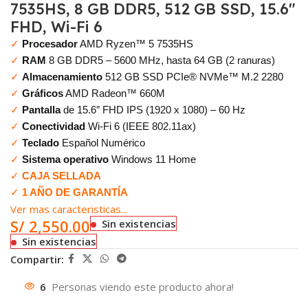
7535HS, 8 GB DDR5, 512 GB SSD, 15.6″
FHD, Wi-Fi 6
✓
Procesador
AMD Ryzen™ 5 7535HS
✓
RAM
8 GB DDR5 – 5600 MHz, hasta 64 GB (2 ranuras)
✓
Almacenamiento
512 GB SSD PCIe® NVMe™ M.2 2280
✓
Gráficos
AMD Radeon™ 660M
✓
Pantalla
de 15.6″ FHD IPS (1920 x 1080) – 60 Hz
✓
Conectividad
Wi-Fi 6 (IEEE 802.11ax)
✓
Teclado
Español Numérico
✓
Sistema operativo
Windows 11 Home
✓
CAJA SELLADA
✓
1 AÑO DE GARANTÍA
Ver mas caracteristicas...
S/
2,550.00
Sin existencias
Sin existencias
Compartir:
6
Personas viendo este producto ahora!