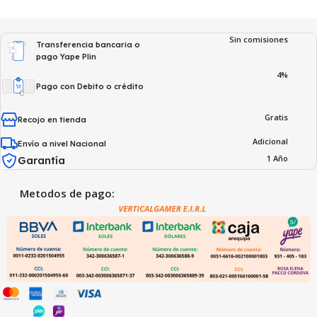
Sin comisiones
Transferencia bancaria o
pago Yape Plin
4%
Pago con Debito o crédito
Gratis
Recojo en tienda
Adicional
Envío a nivel Nacional
1 Año
Garantía
Metodos de pago: