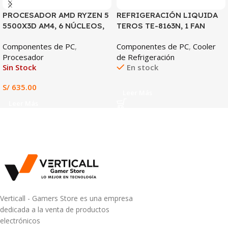
PROCESADOR AMD RYZEN 5
REFRIGERACIÓN LIQUIDA
5500X3D AM4, 6 NÚCLEOS,
TEROS TE-8163N, 1 FAN
12 HILOS, HASTA 4.0GHz, 3D
Componentes de PC
,
Componentes de PC
,
Cooler
V-CACHE
Procesador
de Refrigeración
Sin Stock
En stock
S/
635.00
Leer Más
Leer Más
Verticall - Gamers Store es una empresa
dedicada a la venta de productos
electrónicos