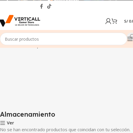
S/
0.
Inicio
Tienda
Componentes de PC
Almacenamiento
Almacenamiento
Ver
No se han encontrado productos que coincidan con tu selección.