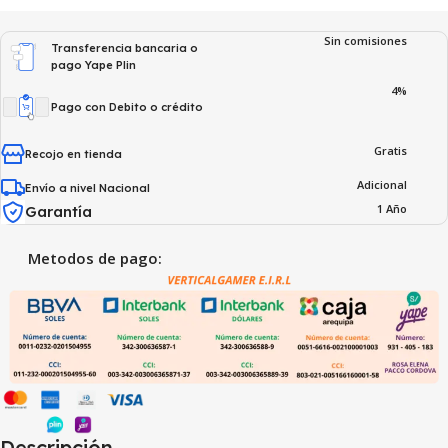
Sin comisiones
Transferencia bancaria o
pago Yape Plin
4%
Pago con Debito o crédito
Gratis
Recojo en tienda
Adicional
Envío a nivel Nacional
1 Año
Garantía
Metodos de pago:
Descripción