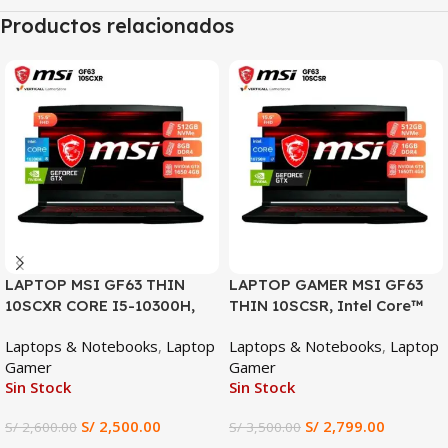
Productos relacionados
SALE
SALE
LAPTOP MSI GF63 THIN
LAPTOP GAMER MSI GF63
10SCXR CORE I5-10300H,
THIN 10SCSR, Intel Core™
GTX 1650 4GB, 8GB DDR4,
i7-10750H, 16GB RAM DDR4,
Laptops & Notebooks
,
Laptop
Laptops & Notebooks
,
Laptop
512GB SSD, 15.6″ FHD
512GB SSD, NVIDIA
Gamer
Gamer
GeForce GTX 1650 Ti 4GB,
Sin Stock
Sin Stock
Pantalla 15.6” FHD IPS
144Hz, Gaming y Diseño
S/
2,500.00
S/
2,799.00
S/
2,600.00
S/
3,500.00
Profesional