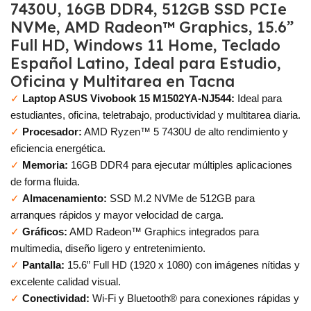
7430U, 16GB DDR4, 512GB SSD PCIe
NVMe, AMD Radeon™ Graphics, 15.6”
Full HD, Windows 11 Home, Teclado
Español Latino, Ideal para Estudio,
Oficina y Multitarea en Tacna
✓
Laptop ASUS Vivobook 15 M1502YA-NJ544:
Ideal para
estudiantes, oficina, teletrabajo, productividad y multitarea diaria.
✓
Procesador:
AMD Ryzen™ 5 7430U de alto rendimiento y
eficiencia energética.
✓
Memoria:
16GB DDR4 para ejecutar múltiples aplicaciones
de forma fluida.
✓
Almacenamiento:
SSD M.2 NVMe de 512GB para
arranques rápidos y mayor velocidad de carga.
✓
Gráficos:
AMD Radeon™ Graphics integrados para
multimedia, diseño ligero y entretenimiento.
✓
Pantalla:
15.6” Full HD (1920 x 1080) con imágenes nítidas y
excelente calidad visual.
✓
Conectividad:
Wi-Fi y Bluetooth® para conexiones rápidas y