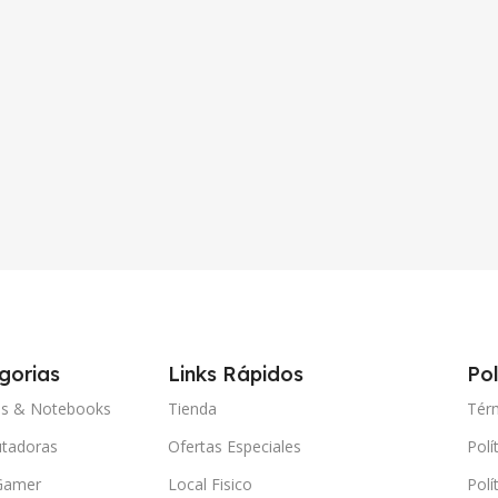
gorias
Links Rápidos
Pol
ps & Notebooks
Tienda
Tér
tadoras
Ofertas Especiales
Polí
Gamer
Local Fisico
Polí