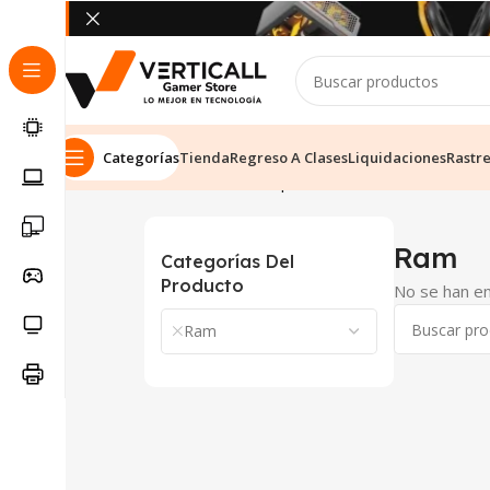
Categorías
Tienda
Regreso A Clases
Liquidaciones
Rastr
Inicio
Tienda
Componentes de PC
Ram
Ram
Categorías Del
Producto
No se han en
Ram